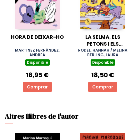
HORA DE DEIXAR-HO
LA SELMA, ELS
PETONS I ELS
EMBOLICS
MARTINEZ FERNÁNDEZ,
RODEL, HANNAH / MELINA
ANDREA
BERLING, LAURA
Disponible
Disponible
18,95 €
18,50 €
Comprar
Comprar
Altres llibres de l'autor