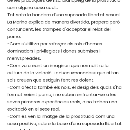
de les pràctiques de risc, blanqueig de la prostitució
com alguna cosa cool...
Tot sota la bandera d'una suposada llibertat sexual.
La Marina explica de manera divertida, propera però
contundent, les trampes d'acceptar el relat del
porno:
-Com s'utilitza per reforçar els rols d'homes
dominadors i privilegiats i dones submises i
menyspreades.
-Com va creant un imaginari que normalitza la
cultura de la violació, i educa «manades» que ni tan
sols creuen que estiguin fent res dolent.
-Com afecta també els nois, el desig dels quals s'ha
format veient porno, i no saben enfrontar-se a les
seves primeres experiències reals, o no troben una
excitació en el sexe real.
-Com es ven la imatge de la prostitució com una
cosa positiva, sobre la base d'una suposada llibertat