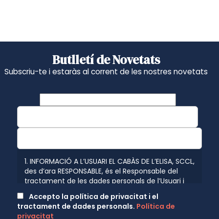
Butlletí de Novetats
Subscriu-te i estaràs al corrent de les nostres novetats
1. INFORMACIÓ A L’USUARI EL CABÀS DE L’ELISA, SCCL,
des d’ara RESPONSABLE, és el Responsable del
tractament de les dades personals de l’Usuari i
l’informa que aquestes dades seran tractades de
Accepto la política de privacitat i el
conformitat amb el que disposen les normatives
tractament de dades personals.
Política de
vigents en protecció de dades personals, el
privacitat