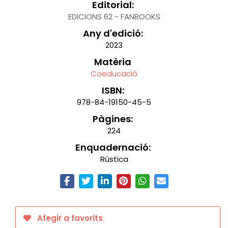
Editorial:
EDICIONS 62 - FANBOOKS
Any d'edició:
2023
Matèria
Coeducació
ISBN:
978-84-19150-45-5
Pàgines:
224
Enquadernació:
Rústica
Afegir a favorits