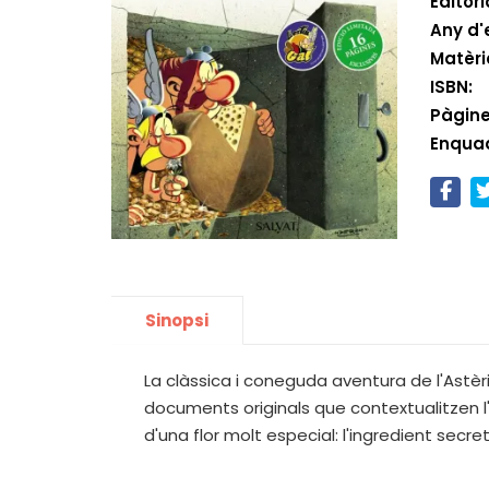
Editori
Any d'
Matèri
ISBN:
Pàgine
Enqua
Sinopsi
La clàssica i coneguda aventura de l'Astèri
documents originals que contextualitzen l'àl
d'una flor molt especial: l'ingredient sec