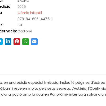
al:
BRUÑO
edició:
2025
a
Còmic infantil
978-84-696-4475-1
s:
64
dernació:
Cartoné
x, en una edició especial limitada. Inclou 16 pàgines d'extres
bum i revelen molts dels seus secrets. L'Astérix i l'Obélix vi
ret d'una poció amb la qual en Panoràmix intentarà salvar a u