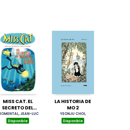
MISS CAT. EL
LA HISTORIA DE
SECRETO DEL
MO 2
VIKING KING
ROMENTAL, JEAN-LUC
YEONJU CHOI,
Disponible
Disponible