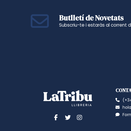
Butlletí de Novetats
Subscriu-te i estaràs al corrent 
CONT
(+34
hola
For