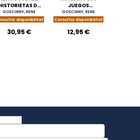
HISTORIETAS DE
JUEGOS
GOSCINNY Y
OLIMPICOS.
GOSCINNY, RENE
GOSCINNY, RENE
TABARY. 1969-
EDICION 2024
nsultar disponibilitat
Consultar disponibilitat
1972
30,95 €
12,95 €