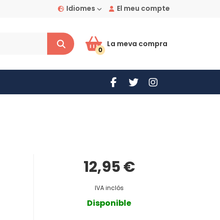
Idiomes
El meu compte
La meva compra
0
12,95 €
IVA inclós
Disponible