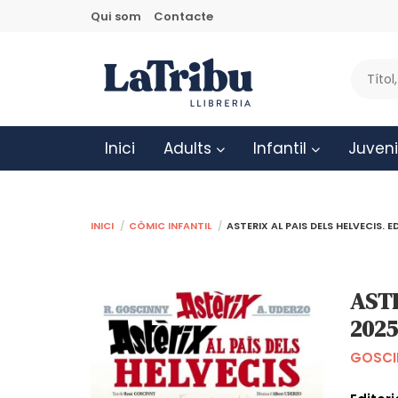
Qui som
Contacte
Inici
Adults
Infantil
Juveni
Inici
Còmic infantil
ASTERIX AL PAIS DELS HELVECIS. E
ASTE
202
GOSCI