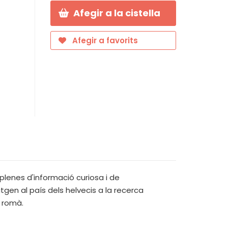
Afegir a la cistella
Afegir a favorits
 plenes d'informació curiosa i de
atgen al país dels helvecis a la recerca
n romà.