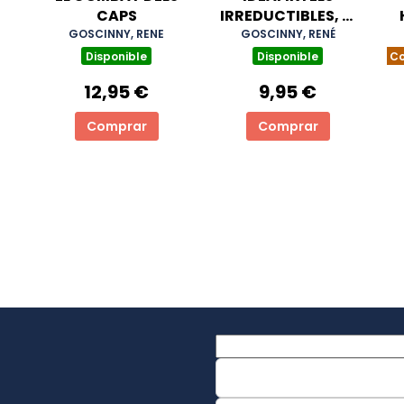
CAPS
IRREDUCTIBLES, 6.
EL BOSC
GOSCINNY, RENE
GOSCINNY, RENÉ
LLUMINÓS
Disponible
Disponible
Co
12,95 €
9,95 €
Comprar
Comprar