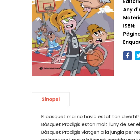
Editori
Any d'
Matèri
ISBN:
Pàgine
Enqua
Sinopsi
El bàsquet mai no havia estat tan divertit
Bàsquet Prodigis estan molt lluny de ser el 
Bàsquet Prodigis viatgen a la jungla per r
no han jugat mai a bàsquet sembla una tasc