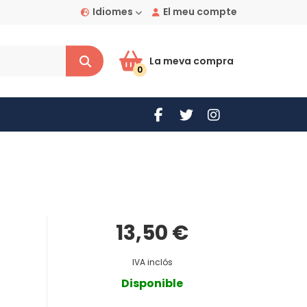
Idiomes
El meu compte
La meva compra
0
13,50 €
IVA inclós
Disponible