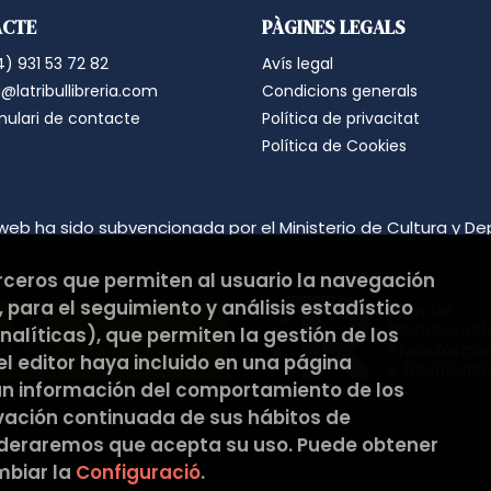
Aquestes comunicacions ser
ACTE
PÀGINES LEGALS
sobre els seus productes i s
) 931 53 72 82
Avís legal
amb els que aquest hagi ar
cas, els tercers mai tindran
@latribullibreria.com
Condicions generals
estadístics. Tramitar encàrr
mulari de contacte
Política de privacitat
que sigui realitzada per l’u
Política de Cookies
contacte que es posen a la 
de la pàgina web. Criteris 
mentre hi hagi un interès m
no sigui necessari per a ta
web ha sido subvencionada por el Ministerio de Cultura y De
adequades per garantir la s
total de les mateixes. Com
erceros que permiten al usuario la navegación
dades a tercers, excepte per
l’Usuari: Dret a retirar el
 para el seguimiento y análisis estadístico
rectificació, portabilitat i 
alíticas), que permiten la gestión de los
oposició al seu tractament
 el editor haya incluido en una página
l’autoritat de control (agpd
an información del comportamiento de los
a la normativa vigent. Dades
CABÀS DE L’ELISA, SCCL Adreç
rvación continuada de sus hábitos de
Barcelona Correu Electrònic
ideraremos que acepta su uso. Puede obtener
OBLIGATORI O FACULTATIU DE
biar la
Configuració
.
Usuaris, mitjançant la marc