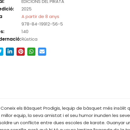
al:
EDICIONS DEL PIRATA
edició:
2025
a
A partir de 8 anys
978-84-19912-56-5
s:
140
dernació:
Rústica
! Coneix els Bàsquet Prodigis, lequip de bàsquet més insòlit
millor equip, la seva amistat i el seu humor inunden les seves 
esoldre un conflicte entre dues escoles de karate. Guanyar u
a senzilla, però què hi té a veure lantiga llegenda de la tra