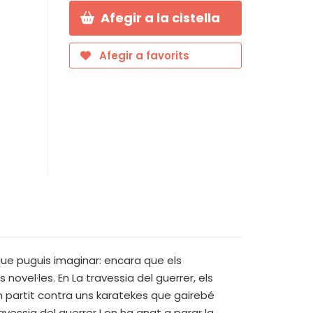
Afegir a la cistella
Afegir a favorits
 que puguis imaginar: encara que els
novel·les. En La travessia del guerrer, els
n partit contra uns karatekes que gairebé
vessia del guerrer I on ha anat a parar la