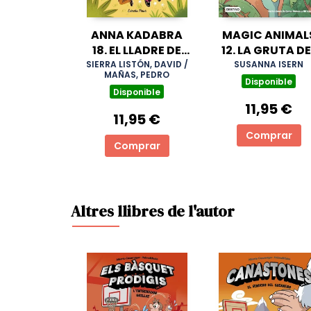
ANNA KADABRA
MAGIC ANIMAL
18. EL LLADRE DE
12. LA GRUTA DE
VARETES
TIEMPO
SIERRA LISTÓN, DAVID /
SUSANNA ISERN
MAÑAS, PEDRO
Disponible
Disponible
11,95 €
11,95 €
Comprar
Comprar
Altres llibres de l'autor