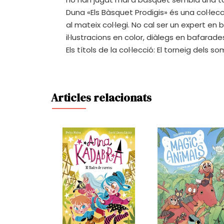
Duna «Els Bàsquet Prodigis» és una col·le
al mateix col·legi. No cal ser un expert e
il·lustracions en color, diàlegs en bafarad
Els títols de la col·lecció: El torneig dels 
Articles relacionats