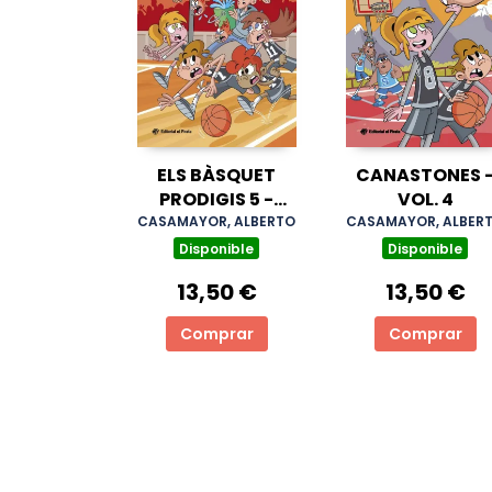
ELS BÀSQUET
CANASTONES 
PRODIGIS 5 -
VOL. 4
L'ENTRENADOR
CASAMAYOR, ALBERTO
CASAMAYOR, ALBER
GUILLAT
Disponible
Disponible
13,50 €
13,50 €
Comprar
Comprar