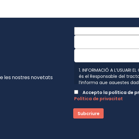
1. INFORMACIÓ A L’USUARI EL
és el Responsable del tract
de les nostres novetats
l’informa que aquestes dad
disposen les normatives vig
Accepto la política de p
Reglament (UE) 2016/679 de 
Política de privacitat
protecció de les persones f
personals i a la lliure circul
següent informació del tra
relació comercial amb l’Usua
tractament són: Remissió d
email, fax, SMS, MMS, comuni
o físic, present o futur, que