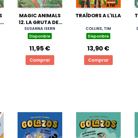
S
MAGIC ANIMALS
TRAÏDORS A L'ILLA
T
L
12. LA GRUTA DEL
TEMPS
SUSANNA ISERN
COLLINS, TIM
Disponible
Disponible
11,95 €
13,90 €
Comprar
Comprar