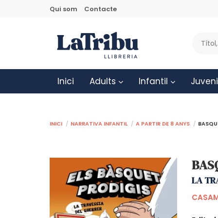
Qui som
Contacte
Inici
Adults
Infantil
Juveni
Inici
Narrativa infantil
A partir de 8 anys
BASQUE
BASQ
LA TR
CASAM