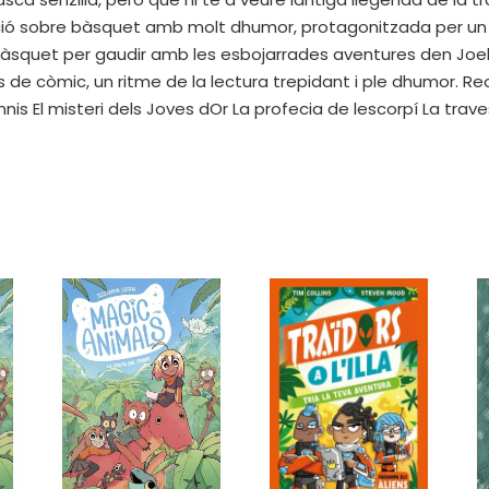
cció sobre bàsquet amb molt dhumor, protagonitzada per un 
n bàsquet per gaudir amb les esbojarrades aventures den Joel 
es de còmic, un ritme de la lectura trepidant i ple dhumor. R
somnis El misteri dels Joves dOr La profecia de lescorpí La trav