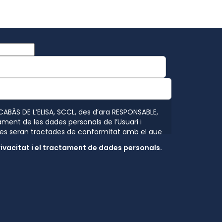
 CABÀS DE L’ELISA, SCCL, des d’ara RESPONSABLE,
ament de les dades personals de l’Usuari i
es seran tractades de conformitat amb el que
ents en protecció de dades personals, el
rivacitat i el tractament de dades personals.
27 d’abril de 2016 (GDPR) relatiu a la
ísiques pel que fa al tractament de dades
ació d’aquestes dades pel que se li facilita la
ctament: Fi del tractament: mantenir una
ri. Les operacions previstes per realitzar el
e comunicacions comercials publicitàries per
tats socials o qualsevol altre mitjà electrònic
 possibiliti realitzar comunicacions comercials.