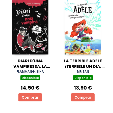
DIARI D'UNA
LA TERRIBLE ADELE
VAMPIRESSA. LA
¡TERRIBLE UN DIA,
MEVA TERRIBLE
TERRIBLE PARA
FLAMMANG, SINA
MR TAN
HISTORIA
SIEMPRE! NOVELA 1
Disponible
Disponible
14,50 €
13,90 €
Comprar
Comprar