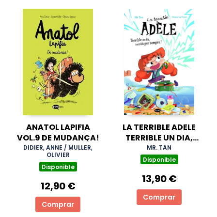
ANATOL LAPIFIA
LA TERRIBLE ADELE
VOL.9 DE MUDANÇA!
TERRIBLE UN DIA,
TERRIBLE PER
DIDIER, ANNE / MULLER,
MR. TAN
OLIVIER
SEMPRE! NOVELA 1
Disponible
Disponible
13,90 €
12,90 €
Comprar
Comprar