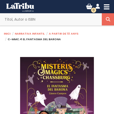
Tog
0
Inici
Narrativa infantil
A partir de 10 anys
C-MMC.4 EL FANTASMA DEL BARONA