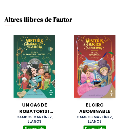
Altres llibres de l'autor
UN CAS DE
EL CIRC
ROBATORIS I
ABOMINABLE
BIGOTIS
CAMPOS MARTÍNEZ,
CAMPOS MARTÍNEZ,
LLANOS
LLANOS
Disponible
Disponible