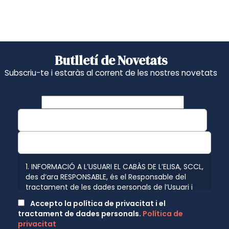
Butlletí de Novetats
Subscriu-te i estaràs al corrent de les nostres novetats
1. INFORMACIÓ A L’USUARI EL CABÀS DE L’ELISA, SCCL,
des d’ara RESPONSABLE, és el Responsable del
tractament de les dades personals de l’Usuari i
l’informa que aquestes dades seran tractades de
Accepto la política de privacitat i el
conformitat amb el que disposen les normatives
tractament de dades personals.
Política de
vigents en protecció de dades personals, el
privacitat
Reglament (UE) 2016/679 de 27 d’abril de 2016