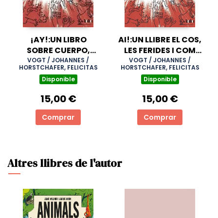
¡AY!:UN LIBRO
AI!:UN LLIBRE EL COS,
SOBRE CUERPO,
LES FERIDES I COM
HERIDAS Y COMO
UNS CUREM
VOGT / JOHANNES /
VOGT / JOHANNES /
HORSTCHAFER, FELICITAS
HORSTCHAFER, FELICITAS
NOS CURAMOS
Disponible
Disponible
15,00 €
15,00 €
Comprar
Comprar
Altres llibres de l'autor