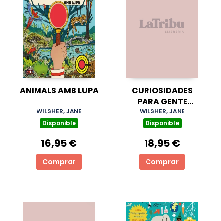
ANIMALS AMB LUPA
CURIOSIDADES
PARA GENTE
CURIOSA
WILSHER, JANE
WILSHER, JANE
Disponible
Disponible
16,95 €
18,95 €
Comprar
Comprar