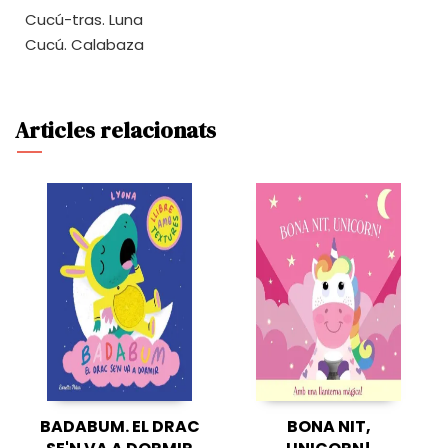
Cucú-tras. Luna
Cucú. Calabaza
Articles relacionats
BADABUM. EL DRAC
BONA NIT,