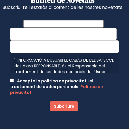
Butlletí de Novetats
Subscriu-te i estaràs al corrent de les nostres novetats
1. INFORMACIÓ A L’USUARI EL CABÀS DE L’ELISA, SCCL,
des d’ara RESPONSABLE, és el Responsable del
tractament de les dades personals de l’Usuari i
l’informa que aquestes dades seran tractades de
Accepto la política de privacitat i el
conformitat amb el que disposen les normatives
tractament de dades personals.
Política de
vigents en protecció de dades personals, el
privacitat
Reglament (UE) 2016/679 de 27 d’abril de 2016
(GDPR) relatiu a la protecció de les persones
físiques pel que fa al tractament de dades
personals i a la lliure circulació d’aquestes dades
pel que se li facilita la següent informació del
tractament: Fi del tractament: mantenir una