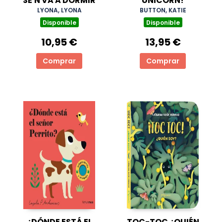
SE'N VA A DORMIR
UNICORN!
LYONA, LYONA
BUTTON, KATIE
Disponible
Disponible
10,95 €
13,95 €
Comprar
Comprar
¿DÓNDE ESTÁ EL
TOC-TOC ¿QUIÉN