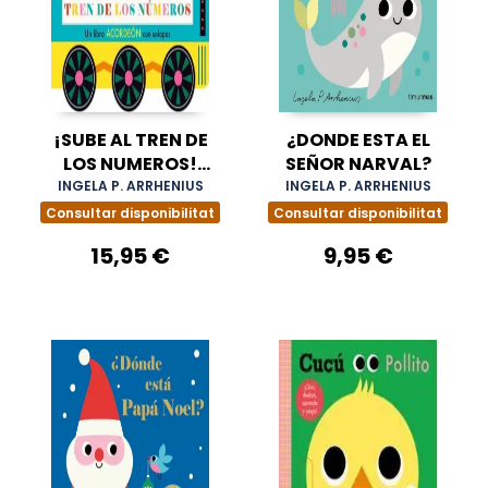
¡SUBE AL TREN DE
¿DONDE ESTA EL
LOS NUMEROS!
SEÑOR NARVAL?
LIBRO ACORDEON
INGELA P. ARRHENIUS
INGELA P. ARRHENIUS
CON R
Consultar disponibilitat
Consultar disponibilitat
15,95 €
9,95 €