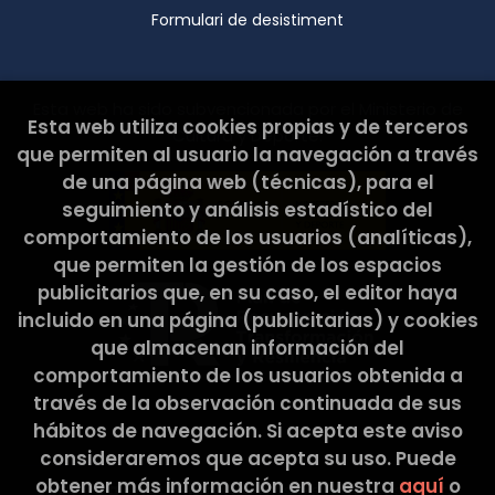
control (agpd.es) si considera que el tractament
Formulari de desistiment
no s’ajusta a la normativa vigent. Dades de
contacte per exercir els seus drets: EL CABÀS DE
L’ELISA, SCCL Adreça postal: C/ Pons i Gallarza, 30.
08030 Barcelona Correu Electrònic:
Esta web ha sido subvencionada por el Ministerio de
hola@latribullibreria.com 2. CARÀCTER
Esta web utiliza cookies propias y de terceros
Cultura y Deporte.
OBLIGATORI O FACULTATIU DE LA INFORMACIÓ
que permiten al usuario la navegación a través
FACILITADA PER L’USUARI Els Usuaris, mitjançant la
de una página web (técnicas), para el
marcació de les caselles corresponents i entrada
de dades en els camps, marcats amb un asterisc
seguimiento y análisis estadístico del
(*) en el formulari de contacte o presentats en
comportamiento de los usuarios (analíticas),
formularis de descàrrega, accepten
que permiten la gestión de los espacios
expressament i de forma lliure i inequívoca, que
publicitarios que, en su caso, el editor haya
les seves dades són necessàries per atendre la
seva petició, per part del prestador, sent
incluido en una página (publicitarias) y cookies
voluntària la inclusió de dades en els camps
que almacenan información del
restants. L’Usuari garanteix que les dades
comportamiento de los usuarios obtenida a
personals facilitades al RESPONSABLE són veraces
través de la observación continuada de sus
i es fa responsable de comunicar qualsevol
modificació de les mateixes. El RESPONSABLE
hábitos de navegación. Si acepta este aviso
informa i garanteix expressament als usuaris que
consideraremos que acepta su uso. Puede
les seves dades personals no seran cedides en
obtener más información en nuestra
aquí
o
2026 ©
La Tribu Llibreria
. Tots els Drets Reservats
cap cas a tercers, i que sempre que realitzés