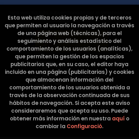
L’ELISA, SCCL Adreça postal: C/ Pons i Gallarza, 30.
08030 Barcelona Correu Electrònic:
Esta web ha sido subvencionada por el Ministerio de
hola@latribullibreria.com 2. CARÀCTER
Esta web utiliza cookies propias y de terceros
Cultura y Deporte.
OBLIGATORI O FACULTATIU DE LA INFORMACIÓ
que permiten al usuario la navegación a través
FACILITADA PER L’USUARI Els Usuaris, mitjançant la
de una página web (técnicas), para el
marcació de les caselles corresponents i entrada
de dades en els camps, marcats amb un asterisc
seguimiento y análisis estadístico del
(*) en el formulari de contacte o presentats en
comportamiento de los usuarios (analíticas),
formularis de descàrrega, accepten
que permiten la gestión de los espacios
expressament i de forma lliure i inequívoca, que
publicitarios que, en su caso, el editor haya
les seves dades són necessàries per atendre la
seva petició, per part del prestador, sent
incluido en una página (publicitarias) y cookies
voluntària la inclusió de dades en els camps
que almacenan información del
restants. L’Usuari garanteix que les dades
comportamiento de los usuarios obtenida a
personals facilitades al RESPONSABLE són veraces
través de la observación continuada de sus
i es fa responsable de comunicar qualsevol
modificació de les mateixes. El RESPONSABLE
hábitos de navegación. Si acepta este aviso
informa i garanteix expressament als usuaris que
consideraremos que acepta su uso. Puede
les seves dades personals no seran cedides en
obtener más información en nuestra
aquí
o
2026 ©
La Tribu Llibreria
. Tots els Drets Reservats
cap cas a tercers, i que sempre que realitzés
cambiar la
Configuració
.
algun tipus de cessió de dades personals, es
|
Grupo Trevenque
demanarà prèviament el consentiment exprés,