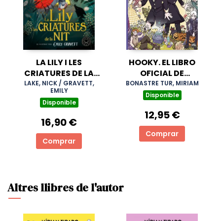
LA LILY I LES
HOOKY. EL LIBRO
CRIATURES DE LA
OFICIAL DE
NIT
COLOREAR
LAKE, NICK / GRAVETT,
BONASTRE TUR, MIRIAM
EMILY
Disponible
Disponible
12,95 €
16,90 €
Comprar
Comprar
Altres llibres de l'autor