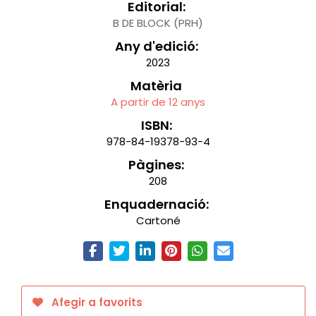
Editorial:
B DE BLOCK (PRH)
Any d'edició:
2023
Matèria
A partir de 12 anys
ISBN:
978-84-19378-93-4
Pàgines:
208
Enquadernació:
Cartoné
Afegir a favorits