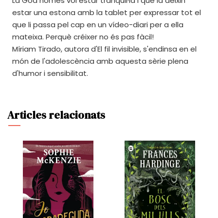
La Goa només vol estar tranquil·la i que la deixin
estar una estona amb la tablet per expressar tot el
que li passa pel cap en un vídeo-diari per a ella
mateixa. Perquè créixer no és pas fàcil!
Míriam Tirado, autora d'El fil invisible, s'endinsa en el
món de l'adolescència amb aquesta sèrie plena
d'humor i sensibilitat.
Articles relacionats