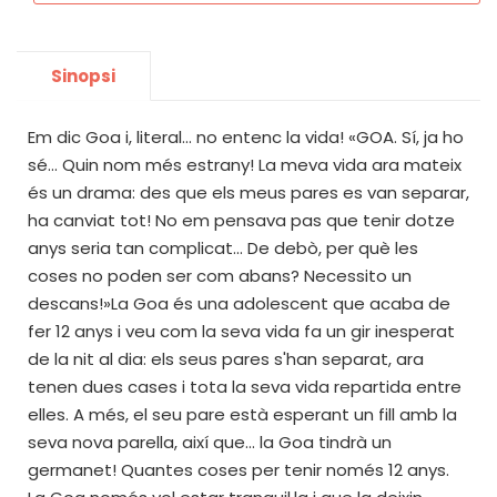
Sinopsi
Em dic Goa i, literal... no entenc la vida! «GOA. Sí, ja ho
sé... Quin nom més estrany! La meva vida ara mateix
és un drama: des que els meus pares es van separar,
ha canviat tot! No em pensava pas que tenir dotze
anys seria tan complicat... De debò, per què les
coses no poden ser com abans? Necessito un
descans!»La Goa és una adolescent que acaba de
fer 12 anys i veu com la seva vida fa un gir inesperat
de la nit al dia: els seus pares s'han separat, ara
tenen dues cases i tota la seva vida repartida entre
elles. A més, el seu pare està esperant un fill amb la
seva nova parella, així que... la Goa tindrà un
germanet! Quantes coses per tenir només 12 anys.