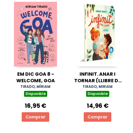
EM DIC GOA 8 -
INFINIT. ANAR I
WELCOME, GOA
TORNAR (LLIBRE DE
CARTÓ)
TIRADO, MÍRIAM
TIRADO, MIRIAM
Disponible
Disponible
16,95 €
14,96 €
Comprar
Comprar