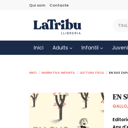
Qui som
Contacte
Inici
Adults
Infantil
Juveni
Inici
Narrativa infantil
Lectura fàcil
EN SUS ZA
EN 
GALLO,
Editori
Any d'