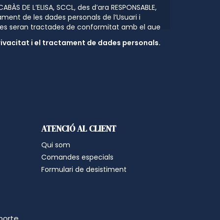
 CABÀS DE L’ELISA, SCCL, des d’ara RESPONSABLE,
ament de les dades personals de l’Usuari i
es seran tractades de conformitat amb el que
ents en protecció de dades personals, el
rivacitat i el tractament de dades personals.
27 d’abril de 2016 (GDPR) relatiu a la
ísiques pel que fa al tractament de dades
ació d’aquestes dades pel que se li facilita la
ctament: Fi del tractament: mantenir una
ri. Les operacions previstes per realitzar el
e comunicacions comercials publicitàries per
tats socials o qualsevol altre mitjà electrònic
 possibiliti realitzar comunicacions comercials.
an realitzades pel RESPONSABLE i relacionades
ATENCIÓ AL CLIENT
erveis, o dels seus col·laboradors o proveïdors
ribat a algun acord de promoció. En aquest
Qui som
 accés a les dades personals. Realitzar estudis
Comandes especials
ecs de peticions o qualsevol tipus de petició
Formulari de desistiment
suari a través de qualsevol de les formes de
seva disposició. Remetre el butlletí de notícies
de conservació de les dades: es conservaran
utu per mantenir la fi del tractament i quan ja
l fi, es suprimiran amb mesures de seguretat
porte.