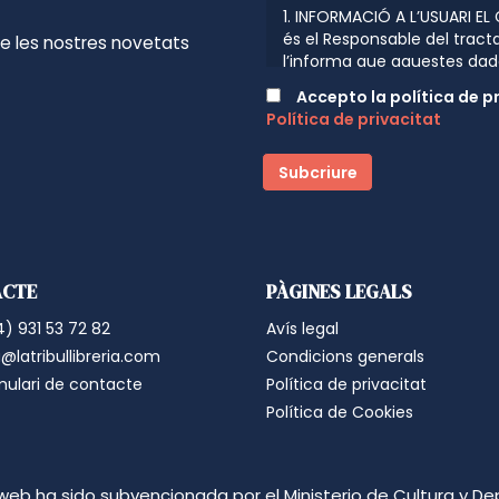
1. INFORMACIÓ A L’USUARI EL
és el Responsable del tract
de les nostres novetats
l’informa que aquestes dad
disposen les normatives vig
Accepto la política de p
Reglament (UE) 2016/679 de 
Política de privacitat
protecció de les persones f
personals i a la lliure circul
següent informació del tra
relació comercial amb l’Usua
tractament són: Remissió d
email, fax, SMS, MMS, comuni
o físic, present o futur, que
Aquestes comunicacions ser
ACTE
PÀGINES LEGALS
sobre els seus productes i s
) 931 53 72 82
Avís legal
amb els que aquest hagi ar
cas, els tercers mai tindran
@latribullibreria.com
Condicions generals
estadístics. Tramitar encàrr
mulari de contacte
Política de privacitat
que sigui realitzada per l’u
Política de Cookies
contacte que es posen a la 
de la pàgina web. Criteris 
mentre hi hagi un interès m
no sigui necessari per a ta
web ha sido subvencionada por el Ministerio de Cultura y De