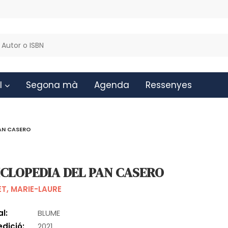
l
Segona mà
Agenda
Ressenyes
PAN CASERO
ICLOPEDIA DEL PAN CASERO
T, MARIE-LAURE
al:
BLUME
edició:
2021