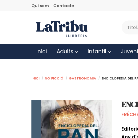
Qui som
Contacte
Inici
Adults
Infantil
Juveni
Inici
No ficció
Gastronomia
ENCICLOPEDIA DEL 
ENC
FRÉCHE
Editori
Any d'