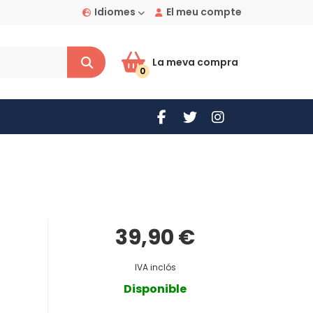
Idiomes
El meu compte
La meva compra
0
39,90 €
IVA inclós
Disponible