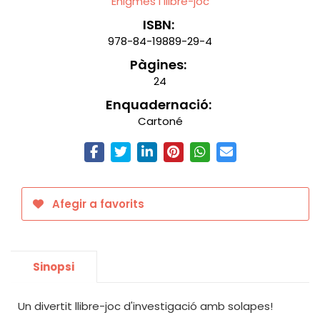
Enigmes i llibre-joc
ISBN:
978-84-19889-29-4
Pàgines:
24
Enquadernació:
Cartoné
Afegir a favorits
Sinopsi
Un divertit llibre-joc d'investigació amb solapes!