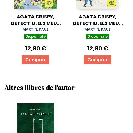
AGATA CRISPY,
AGATA CRISPY,
DETECTIU. ELS MEUS
DETECTIU. ELS MEUS
PRIMERS ENIGMES
PRIMERS ENIGMES
MARTIN, PAUL
MARTIN, PAUL
VOL.2
VOL.1
Disponible
Disponible
12,90 €
12,90 €
Comprar
Comprar
Altres llibres de l'autor