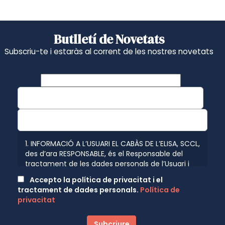
Butlletí de Novetats
Subscriu-te i estaràs al corrent de les nostres novetats
1. INFORMACIÓ A L’USUARI EL CABÀS DE L’ELISA, SCCL,
des d’ara RESPONSABLE, és el Responsable del
tractament de les dades personals de l’Usuari i
l’informa que aquestes dades seran tractades de
Accepto la política de privacitat i el
conformitat amb el que disposen les normatives
tractament de dades personals.
Política de
vigents en protecció de dades personals, el
privacitat
Reglament (UE) 2016/679 de 27 d’abril de 2016
(GDPR) relatiu a la protecció de les persones
físiques pel que fa al tractament de dades