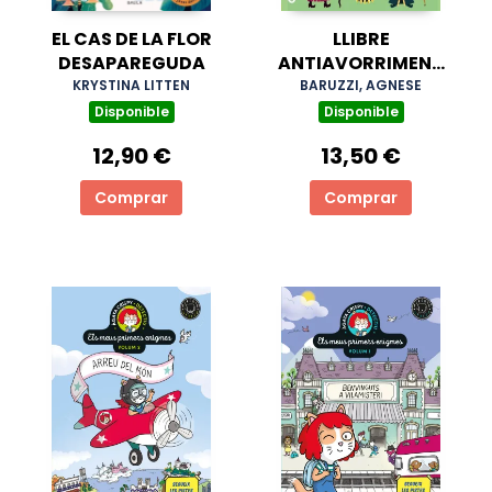
EL CAS DE LA FLOR
LLIBRE
DESAPAREGUDA
ANTIAVORRIMENT
DE L'ESCOLA DE
KRYSTINA LITTEN
BARUZZI, AGNESE
MAGIA, EL
Disponible
Disponible
12,90 €
13,50 €
Comprar
Comprar