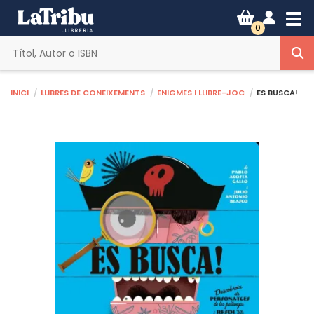
Tog
0
Inici
Llibres de coneixements
Enigmes i llibre-joc
ES BUSCA!