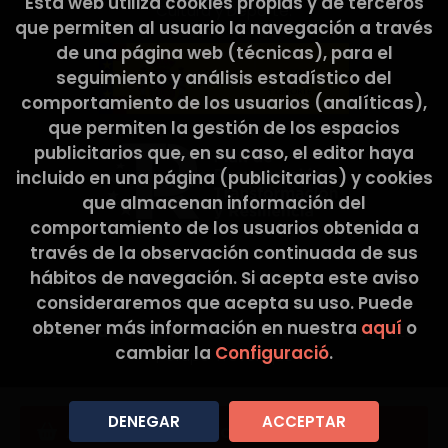
Esta web utiliza cookies propias y de terceros
Cultura y Deporte.
OBLIGATORI O FACULTATIU DE LA INFORMACIÓ
que permiten al usuario la navegación a través
FACILITADA PER L’USUARI Els Usuaris, mitjançant la
de una página web (técnicas), para el
marcació de les caselles corresponents i entrada
de dades en els camps, marcats amb un asterisc
seguimiento y análisis estadístico del
(*) en el formulari de contacte o presentats en
comportamiento de los usuarios (analíticas),
formularis de descàrrega, accepten
que permiten la gestión de los espacios
expressament i de forma lliure i inequívoca, que
publicitarios que, en su caso, el editor haya
les seves dades són necessàries per atendre la
seva petició, per part del prestador, sent
incluido en una página (publicitarias) y cookies
voluntària la inclusió de dades en els camps
que almacenan información del
restants. L’Usuari garanteix que les dades
comportamiento de los usuarios obtenida a
personals facilitades al RESPONSABLE són veraces
través de la observación continuada de sus
i es fa responsable de comunicar qualsevol
modificació de les mateixes. El RESPONSABLE
hábitos de navegación. Si acepta este aviso
informa i garanteix expressament als usuaris que
consideraremos que acepta su uso. Puede
les seves dades personals no seran cedides en
obtener más información en nuestra
aquí
o
2026 ©
La Tribu Llibreria
. Tots els Drets Reservats
cap cas a tercers, i que sempre que realitzés
cambiar la
Configuració
.
algun tipus de cessió de dades personals, es
|
Grupo Trevenque
demanarà prèviament el consentiment exprés,
informat i inequívoc per part dels Usuaris. Totes
les dades sol·licitades a través del lloc web són
DENEGAR
ACCEPTAR
Afegir a la cistella
obligatoris, ja que són necessaris per a la