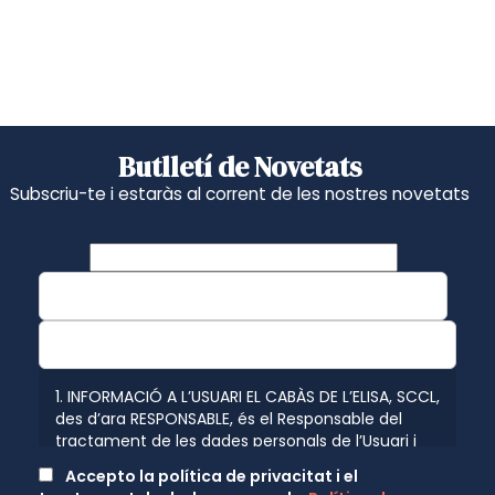
Butlletí de Novetats
Subscriu-te i estaràs al corrent de les nostres novetats
1. INFORMACIÓ A L’USUARI EL CABÀS DE L’ELISA, SCCL,
des d’ara RESPONSABLE, és el Responsable del
tractament de les dades personals de l’Usuari i
l’informa que aquestes dades seran tractades de
Accepto la política de privacitat i el
conformitat amb el que disposen les normatives