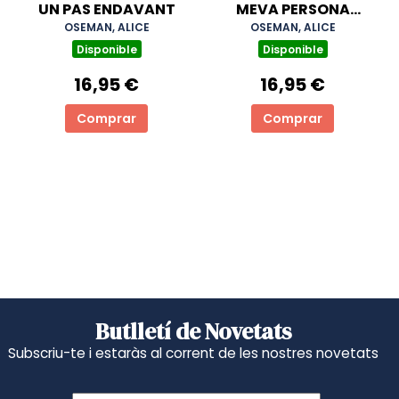
UN PAS ENDAVANT
MEVA PERSONA
FAVORITA
OSEMAN, ALICE
OSEMAN, ALICE
Disponible
Disponible
16,95 €
16,95 €
Comprar
Comprar
Butlletí de Novetats
Subscriu-te i estaràs al corrent de les nostres novetats