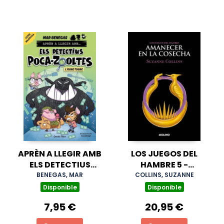
APRÈN A LLEGIR AMB
LOS JUEGOS DEL
ELS DETECTIUS
HAMBRE 5 -
POCA-ZOOLTES 7.
AMANECER EN LA
BENEGAS, MAR
COLLINS, SUZANNE
L'OGRE TOGRE
COSECHA
Disponible
Disponible
7,95 €
20,95 €