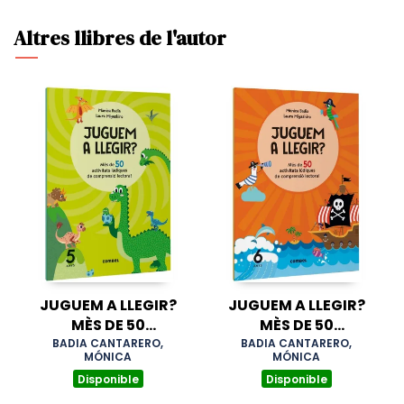
Altres llibres de l'autor
JUGUEM A LLEGIR?
JUGUEM A LLEGIR?
MÈS DE 50
MÈS DE 50
ACTIVITATS
ACTIVITATS
BADIA CANTARERO,
BADIA CANTARERO,
MÓNICA
MÓNICA
LÚDIQUES DE
LÚDIQUES DE
Disponible
Disponible
COMPRENSIÓ
COMPRENSIÓ