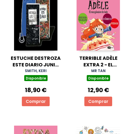
ESTUCHE DESTROZA
TERRIBLE ADÈLE
ESTE DIARIO JUNIO
EXTRA 2 - EL
2026
CUMPLEAÑOS DE
SMITH, KERI
MR TAN
JADE
Disponible
Disponible
18,90 €
12,90 €
Comprar
Comprar