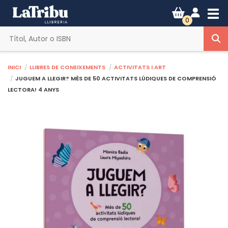
Tog
0
Inici
Llibres de coneixements
Activitats i art
JUGUEM A LLEGIR? MÈS DE 50 ACTIVITATS LÚDIQUES DE COMPRENSIÓ
LECTORA! 4 ANYS