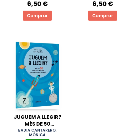
LECTORA! 5 ANYS
LECTORA! 6 ANYS
6,50 €
6,50 €
Comprar
Comprar
JUGUEM A LLEGIR?
MÈS DE 50
ACTIVITATS
BADIA CANTARERO,
MÓNICA
LÚDIQUES DE