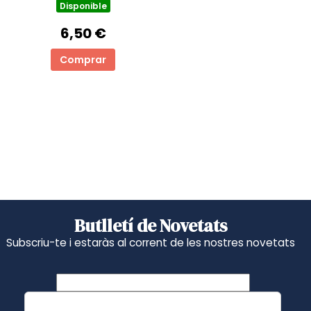
Disponible
COMPRENSIÓ
LECTORA! 7 ANYS
6,50 €
Comprar
Butlletí de Novetats
Subscriu-te i estaràs al corrent de les nostres novetats