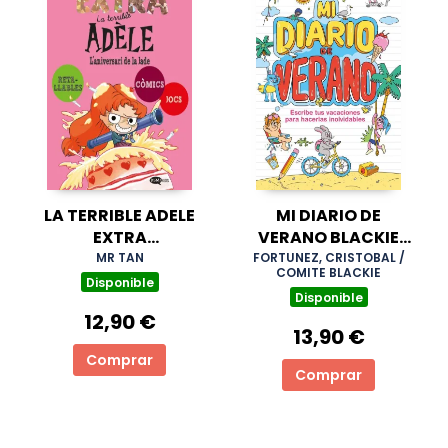
LA TERRIBLE ADELE
MI DIARIO DE
EXTRA
VERANO BLACKIE
2:L'ANIVERSARI DE
BOOKS
MR TAN
FORTUNEZ, CRISTOBAL /
COMITE BLACKIE
LA JADE
Disponible
Disponible
12,90 €
13,90 €
Comprar
Comprar