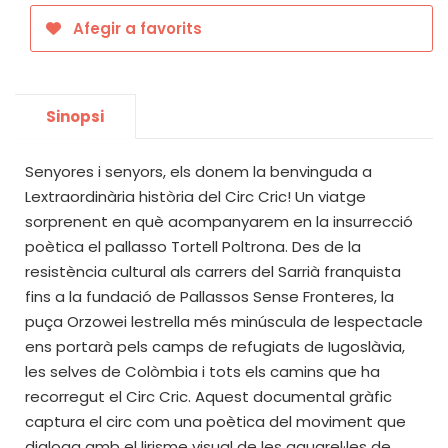
Afegir a favorits
Sinopsi
Senyores i senyors, els donem la benvinguda a
Lextraordinària història del Circ Cric! Un viatge
sorprenent en què acompanyarem en la insurrecció
poètica el pallasso Tortell Poltrona. Des de la
resistència cultural als carrers del Sarrià franquista
fins a la fundació de Pallassos Sense Fronteres, la
puça Orzowei lestrella més minúscula de lespectacle
ens portarà pels camps de refugiats de Iugoslàvia,
les selves de Colòmbia i tots els camins que ha
recorregut el Circ Cric. Aquest documental gràfic
captura el circ com una poètica del moviment que
dialoga amb el lirisme visual de les aquarel·les de