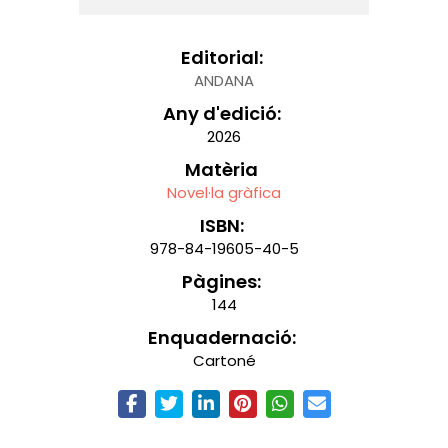
Editorial:
ANDANA
Any d'edició:
2026
Matèria
Novel·la gràfica
ISBN:
978-84-19605-40-5
Pàgines:
144
Enquadernació:
Cartoné