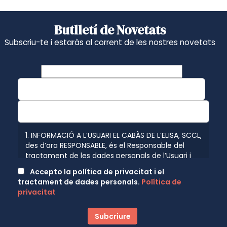
Butlletí de Novetats
Subscriu-te i estaràs al corrent de les nostres novetats
1. INFORMACIÓ A L’USUARI EL CABÀS DE L’ELISA, SCCL,
des d’ara RESPONSABLE, és el Responsable del
tractament de les dades personals de l’Usuari i
l’informa que aquestes dades seran tractades de
Accepto la política de privacitat i el
conformitat amb el que disposen les normatives
tractament de dades personals.
Política de
vigents en protecció de dades personals, el
privacitat
Reglament (UE) 2016/679 de 27 d’abril de 2016
(GDPR) relatiu a la protecció de les persones
físiques pel que fa al tractament de dades
personals i a la lliure circulació d’aquestes dades