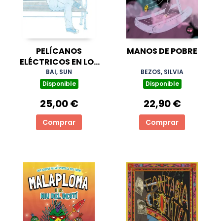
PELÍCANOS
MANOS DE POBRE
ELÉCTRICOS EN LOS
LAGOS
BAI, SUN
BEZOS, SILVIA
Disponible
Disponible
25,00 €
22,90 €
Comprar
Comprar