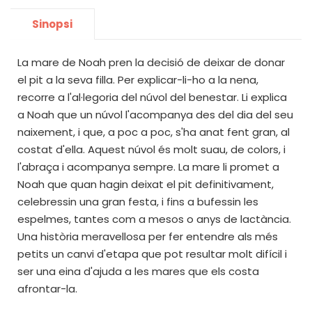
Sinopsi
La mare de Noah pren la decisió de deixar de donar
el pit a la seva filla. Per explicar-li-ho a la nena,
recorre a l'al·legoria del núvol del benestar. Li explica
a Noah que un núvol l'acompanya des del dia del seu
naixement, i que, a poc a poc, s'ha anat fent gran, al
costat d'ella. Aquest núvol és molt suau, de colors, i
l'abraça i acompanya sempre. La mare li promet a
Noah que quan hagin deixat el pit definitivament,
celebressin una gran festa, i fins a bufessin les
espelmes, tantes com a mesos o anys de lactància.
Una història meravellosa per fer entendre als més
petits un canvi d'etapa que pot resultar molt difícil i
ser una eina d'ajuda a les mares que els costa
afrontar-la.