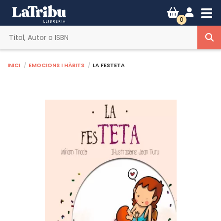
Tog
0
Inici
Emocions i hàbits
LA FESTETA