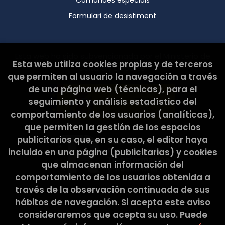
control (agpd.es) si considera que el tractament
Formulari de desistiment
no s’ajusta a la normativa vigent. Dades de
contacte per exercir els seus drets: EL CABÀS DE
L’ELISA, SCCL Adreça postal: C/ Pons i Gallarza, 30.
08030 Barcelona Correu Electrònic:
Esta web ha sido subvencionada por el Ministerio de
hola@latribullibreria.com 2. CARÀCTER
Esta web utiliza cookies propias y de terceros
Cultura y Deporte.
OBLIGATORI O FACULTATIU DE LA INFORMACIÓ
que permiten al usuario la navegación a través
FACILITADA PER L’USUARI Els Usuaris, mitjançant la
de una página web (técnicas), para el
marcació de les caselles corresponents i entrada
de dades en els camps, marcats amb un asterisc
seguimiento y análisis estadístico del
(*) en el formulari de contacte o presentats en
comportamiento de los usuarios (analíticas),
formularis de descàrrega, accepten
que permiten la gestión de los espacios
expressament i de forma lliure i inequívoca, que
publicitarios que, en su caso, el editor haya
les seves dades són necessàries per atendre la
seva petició, per part del prestador, sent
incluido en una página (publicitarias) y cookies
voluntària la inclusió de dades en els camps
que almacenan información del
restants. L’Usuari garanteix que les dades
comportamiento de los usuarios obtenida a
personals facilitades al RESPONSABLE són veraces
través de la observación continuada de sus
i es fa responsable de comunicar qualsevol
modificació de les mateixes. El RESPONSABLE
hábitos de navegación. Si acepta este aviso
informa i garanteix expressament als usuaris que
consideraremos que acepta su uso. Puede
les seves dades personals no seran cedides en