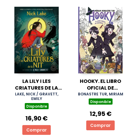
LA LILY I LES
HOOKY. EL LIBRO
CRIATURES DE LA
OFICIAL DE
NIT
COLOREAR
LAKE, NICK / GRAVETT,
BONASTRE TUR, MIRIAM
EMILY
Disponible
Disponible
12,95 €
16,90 €
Comprar
Comprar