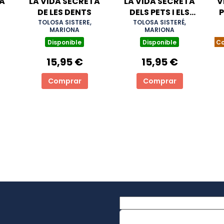
TA
LA VIDA SECRETA
LA VIDA SECRETA
V
DE LES DENTS
DELS PETS I ELS
P
ROTS
TOLOSA SISTERE,
TOLOSA SISTERÉ,
MARIONA
MARIONA
Disponible
Disponible
Co
15,95 €
15,95 €
Comprar
Comprar