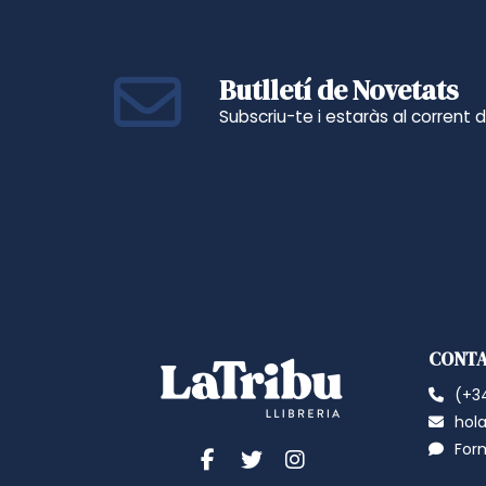
Butlletí de Novetats
Subscriu-te i estaràs al corrent 
CONT
(+34
hola
For