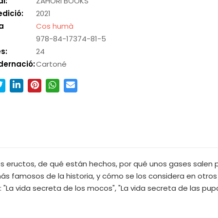
al:
ZAHORI BOOKS
edició:
2021
a
Cos humà
978-84-17374-81-5
s:
24
dernació:
Cartoné
 eructos, de qué están hechos, por qué unos gases salen po
s famosos de la historia, y cómo se los considera en otros 
 "La vida secreta de los mocos", "La vida secreta de las pupas