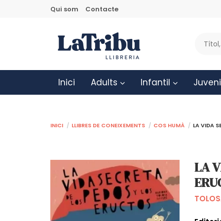
Qui som
Contacte
Inici
Adults
Infantil
Juveni
Inici
Llibres de coneixements
Cos humà
LA VIDA 
LA V
ERU
TOLOS