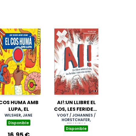
COS HUMA AMB
AI!:UN LLIBRE EL
LUPA, EL
COS, LES FERIDES I
COM UNS CUREM
WILSHER, JANE
VOGT / JOHANNES /
HORSTCHAFER,
Disponible
FELICITAS
Disponible
16,95 €