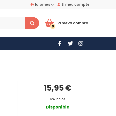
Idiomes
El meu compte
La meva compra
0
15,95 €
IVA inclós
Disponible