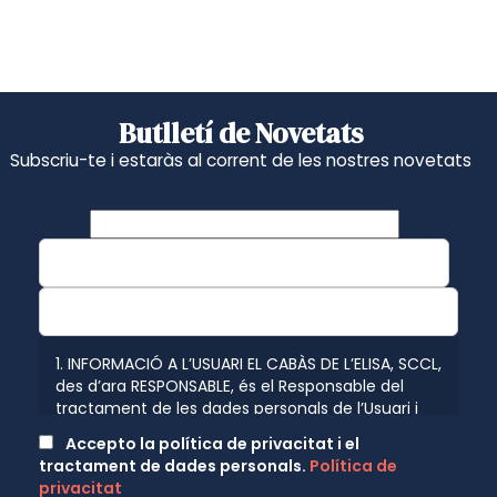
Butlletí de Novetats
Subscriu-te i estaràs al corrent de les nostres novetats
1. INFORMACIÓ A L’USUARI EL CABÀS DE L’ELISA, SCCL,
des d’ara RESPONSABLE, és el Responsable del
tractament de les dades personals de l’Usuari i
l’informa que aquestes dades seran tractades de
Accepto la política de privacitat i el
conformitat amb el que disposen les normatives
tractament de dades personals.
Política de
vigents en protecció de dades personals, el
privacitat
Reglament (UE) 2016/679 de 27 d’abril de 2016