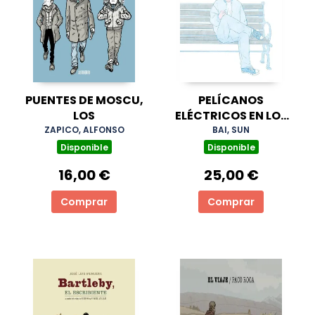
PUENTES DE MOSCU,
PELÍCANOS
LOS
ELÉCTRICOS EN LOS
LAGOS
ZAPICO, ALFONSO
BAI, SUN
Disponible
Disponible
16,00 €
25,00 €
Comprar
Comprar