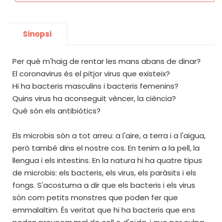
Sinopsi
Per què m'haig de rentar les mans abans de dinar?
El coronavirus és el pitjor virus que existeix?
Hi ha bacteris masculins i bacteris femenins?
Quins virus ha aconseguit vèncer, la ciència?
Què són els antibiòtics?
Els microbis són a tot arreu: a l'aire, a terra i a l'aigua,
però també dins el nostre cos. En tenim a la pell, la
llengua i els intestins. En la natura hi ha quatre tipus
de microbis: els bacteris, els virus, els paràsits i els
fongs. S'acostuma a dir que els bacteris i els virus
són com petits monstres que poden fer que
emmalaltim. És veritat que hi ha bacteris que ens