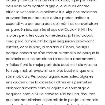
poden provocar mal de coll o d'oïda, i que per culpa
dels virus pots agafar la grip o, el que és encara
pitjor, la varicel·la o la poliomielitis. Algunes malalties
provocades per bacteris o virus poden arribar a
expandir-se per bona part del món i es converteixen
en pandèmies, com és el cas del Covid-19. N'hi ha
moltes per a les quals la medecina ja hi ha trobat
cura, però també n'hi ha que segueixen provocant
estralls, com la sida, la malària o l'Ebola, bé sigui
perquè encara no s'ha trobat el remei o bé perquè la
població que les pateix no té accés a tractaments
mèdics. Però la major part dels bacteris i els virus no
fan cap mal: al revés, hi ha molts bacteris que ens
són molt útils. Per posar alguns exemples, algunes
ens ajuden a fer la digestió i altres ens permeten
elaborar aliments com el iogurt o el formatge o
begudes com el vi i la cervesa. N'hi ha una, fins i tot,
que permet eliminar el petroli de la platja. I el mateix