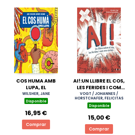
COS HUMA AMB
AI!:UN LLIBRE EL COS,
LUPA, EL
LES FERIDES I COM
UNS CUREM
WILSHER, JANE
VOGT / JOHANNES /
HORSTCHAFER, FELICITAS
Disponible
Disponible
16,95 €
15,00 €
Comprar
Comprar