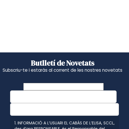
Butlletí de Novetats
Subscriu-te i estaràs al corrent de les nostres novetats
1. INFORMACIÓ A L’USUARI EL CABÀS DE L’ELISA, SCCL,
des d’ara RESPONSABLE, és el Responsable del