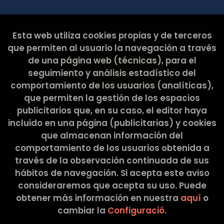
contacte per exercir els seus drets: EL CABÀS DE
L’ELISA, SCCL Adreça postal: C/ Pons i Gallarza, 30.
08030 Barcelona Correu Electrònic:
Esta web ha sido subvencionada por el Ministerio de
hola@latribullibreria.com 2. CARÀCTER
Esta web utiliza cookies propias y de terceros
Cultura y Deporte.
OBLIGATORI O FACULTATIU DE LA INFORMACIÓ
que permiten al usuario la navegación a través
FACILITADA PER L’USUARI Els Usuaris, mitjançant la
de una página web (técnicas), para el
marcació de les caselles corresponents i entrada
de dades en els camps, marcats amb un asterisc
seguimiento y análisis estadístico del
(*) en el formulari de contacte o presentats en
comportamiento de los usuarios (analíticas),
formularis de descàrrega, accepten
que permiten la gestión de los espacios
expressament i de forma lliure i inequívoca, que
publicitarios que, en su caso, el editor haya
les seves dades són necessàries per atendre la
seva petició, per part del prestador, sent
incluido en una página (publicitarias) y cookies
voluntària la inclusió de dades en els camps
que almacenan información del
restants. L’Usuari garanteix que les dades
comportamiento de los usuarios obtenida a
personals facilitades al RESPONSABLE són veraces
través de la observación continuada de sus
i es fa responsable de comunicar qualsevol
modificació de les mateixes. El RESPONSABLE
hábitos de navegación. Si acepta este aviso
informa i garanteix expressament als usuaris que
consideraremos que acepta su uso. Puede
les seves dades personals no seran cedides en
obtener más información en nuestra
aquí
o
2026 ©
La Tribu Llibreria
. Tots els Drets Reservats
cap cas a tercers, i que sempre que realitzés
cambiar la
Configuració
.
algun tipus de cessió de dades personals, es
|
Grupo Trevenque
demanarà prèviament el consentiment exprés,