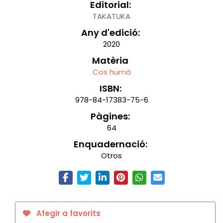
Editorial:
TAKATUKA
Any d'edició:
2020
Matèria
Cos humà
ISBN:
978-84-17383-75-6
Pàgines:
64
Enquadernació:
Otros
Afegir a favorits