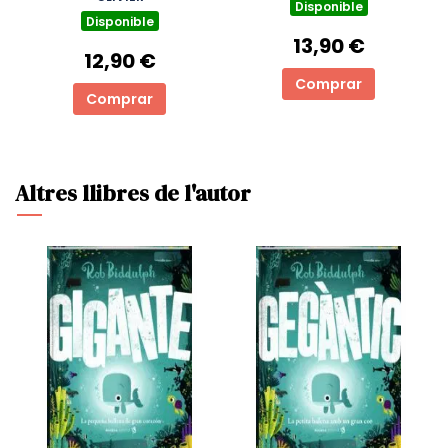
SIEMPRE! NOVELA 1
Disponible
Disponible
13,90 €
12,90 €
Comprar
Comprar
Altres llibres de l'autor