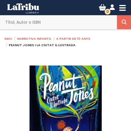
Tog
0
Inici
Narrativa infantil
A partir de 10 anys
PEANUT JONES I LA CIUTAT IL·LUSTRADA