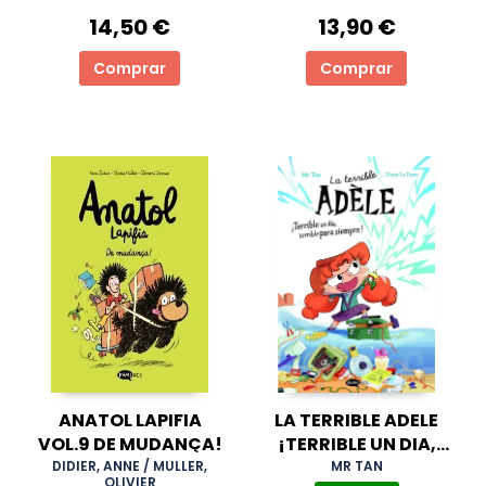
14,50 €
13,90 €
Comprar
Comprar
ANATOL LAPIFIA
LA TERRIBLE ADELE
VOL.9 DE MUDANÇA!
¡TERRIBLE UN DIA,
TERRIBLE PARA
DIDIER, ANNE / MULLER,
MR TAN
OLIVIER