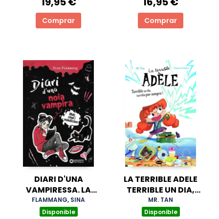
19,95 €
16,95 €
Comprar
Comprar
DIARI D'UNA
LA TERRIBLE ADELE
VAMPIRESSA. LA
TERRIBLE UN DIA,
MEVA TERRIBLE
TERRIBLE PER
FLAMMANG, SINA
MR. TAN
HISTORIA
SEMPRE! NOVELA 1
Disponible
Disponible