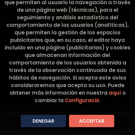
que permiten al usuario la navegación a través
FACILITADA PER L’USUARI Els Usuaris, mitjançant la
de una página web (técnicas), para el
marcació de les caselles corresponents i entrada
de dades en els camps, marcats amb un asterisc
seguimiento y análisis estadístico del
(*) en el formulari de contacte o presentats en
comportamiento de los usuarios (analíticas),
formularis de descàrrega, accepten
que permiten la gestión de los espacios
expressament i de forma lliure i inequívoca, que
publicitarios que, en su caso, el editor haya
les seves dades són necessàries per atendre la
seva petició, per part del prestador, sent
incluido en una página (publicitarias) y cookies
voluntària la inclusió de dades en els camps
que almacenan información del
restants. L’Usuari garanteix que les dades
comportamiento de los usuarios obtenida a
personals facilitades al RESPONSABLE són veraces
través de la observación continuada de sus
i es fa responsable de comunicar qualsevol
modificació de les mateixes. El RESPONSABLE
hábitos de navegación. Si acepta este aviso
informa i garanteix expressament als usuaris que
consideraremos que acepta su uso. Puede
les seves dades personals no seran cedides en
obtener más información en nuestra
aquí
o
2026 ©
La Tribu Llibreria
. Tots els Drets Reservats
cap cas a tercers, i que sempre que realitzés
cambiar la
Configuració
.
algun tipus de cessió de dades personals, es
|
Grupo Trevenque
demanarà prèviament el consentiment exprés,
informat i inequívoc per part dels Usuaris. Totes
les dades sol·licitades a través del lloc web són
DENEGAR
ACCEPTAR
Afegir a la cistella
obligatoris, ja que són necessaris per a la
prestació d’un servei òptim a l’usuari. En cas que