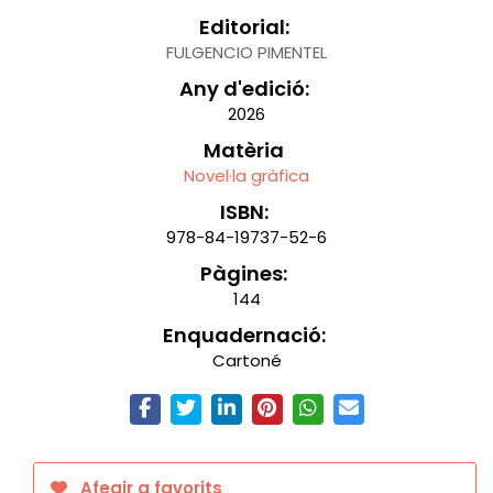
Editorial:
FULGENCIO PIMENTEL
Any d'edició:
2026
Matèria
Novel·la gràfica
ISBN:
978-84-19737-52-6
Pàgines:
144
Enquadernació:
Cartoné
Afegir a favorits