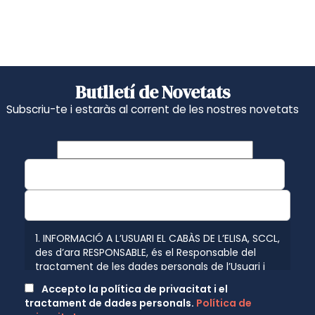
Butlletí de Novetats
Subscriu-te i estaràs al corrent de les nostres novetats
1. INFORMACIÓ A L’USUARI EL CABÀS DE L’ELISA, SCCL,
des d’ara RESPONSABLE, és el Responsable del
tractament de les dades personals de l’Usuari i
l’informa que aquestes dades seran tractades de
Accepto la política de privacitat i el
conformitat amb el que disposen les normatives
tractament de dades personals.
Política de
vigents en protecció de dades personals, el