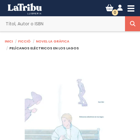
Tog
0
Inici
Ficció
Novel·la gràfica
PELÍCANOS ELÉCTRICOS EN LOS LAGOS