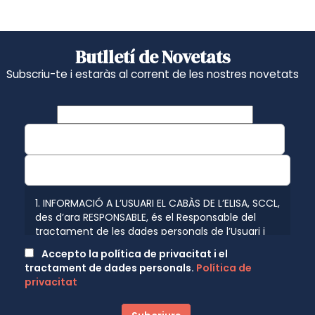
Butlletí de Novetats
Subscriu-te i estaràs al corrent de les nostres novetats
1. INFORMACIÓ A L’USUARI EL CABÀS DE L’ELISA, SCCL,
des d’ara RESPONSABLE, és el Responsable del
tractament de les dades personals de l’Usuari i
l’informa que aquestes dades seran tractades de
Accepto la política de privacitat i el
conformitat amb el que disposen les normatives
tractament de dades personals.
Política de
vigents en protecció de dades personals, el
privacitat
Reglament (UE) 2016/679 de 27 d’abril de 2016
(GDPR) relatiu a la protecció de les persones