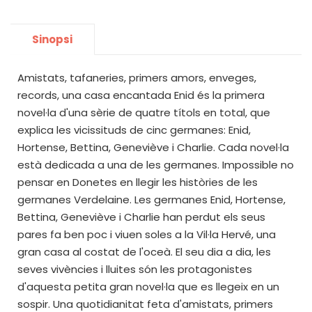
Sinopsi
Amistats, tafaneries, primers amors, enveges,
records, una casa encantada Enid és la primera
novel·la d'una sèrie de quatre títols en total, que
explica les vicissituds de cinc germanes: Enid,
Hortense, Bettina, Geneviève i Charlie. Cada novel·la
està dedicada a una de les germanes. Impossible no
pensar en Donetes en llegir les històries de les
germanes Verdelaine. Les germanes Enid, Hortense,
Bettina, Geneviève i Charlie han perdut els seus
pares fa ben poc i viuen soles a la Vil·la Hervé, una
gran casa al costat de l'oceà. El seu dia a dia, les
seves vivències i lluites són les protagonistes
d'aquesta petita gran novel·la que es llegeix en un
sospir. Una quotidianitat feta d'amistats, primers