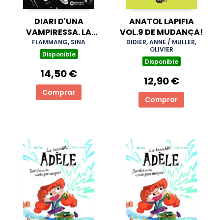
DIARI D'UNA
ANATOL LAPIFIA
VAMPIRESSA. LA
VOL.9 DE MUDANÇA!
MEVA TERRIBLE
FLAMMANG, SINA
DIDIER, ANNE / MULLER,
OLIVIER
HISTORIA
Disponible
Disponible
14,50 €
12,90 €
Comprar
Comprar