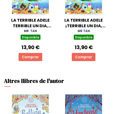
LA TERRIBLE ADELE
LA TERRIBLE ADELE
TERRIBLE UN DIA,
¡TERRIBLE UN DIA,
TERRIBLE PER
TERRIBLE PARA
MR. TAN
MR TAN
SEMPRE! NOVELA 1
SIEMPRE! NOVELA 1
Disponible
Disponible
13,90 €
13,90 €
Comprar
Comprar
Altres llibres de l'autor