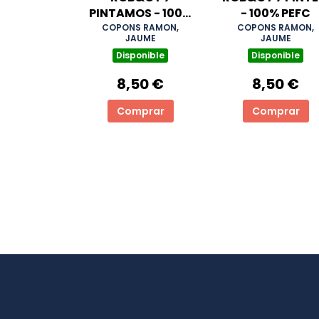
PINTAMOS - 100%
- 100% PEFC
PEFC
COPONS RAMON,
COPONS RAMON,
JAUME
JAUME
Disponible
Disponible
8,50 €
8,50 €
Comprar
Comprar