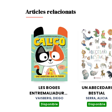
Articles relacionats
LES BOGES
UN ABECEDARI
ENTREMALIADURES
BESTIAL
DE LA CALICÓ (N1)
VAISBERG, DIEGO
SERRA, ALICIA
Disponible
Disponible