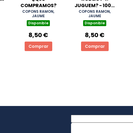
COMPRAMOS?
JUGUEM? - 100%
PEFC
COPONS RAMON,
COPONS RAMON,
JAUME
JAUME
Disponible
Disponible
8,50 €
8,50 €
Comprar
Comprar