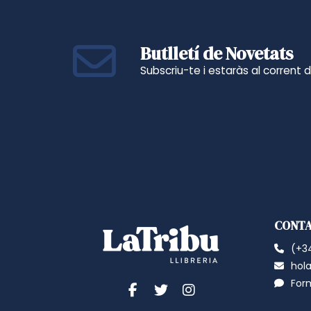
Butlletí de Novetats
Subscriu-te i estaràs al corrent 
CONT
(+34
hola
For