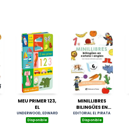
MEU PRIMER 123,
MINILLIBRES
EL
BILINGÜES EN
CATALÀ I ANGLÈS
UNDERWOOD, EDWARD
EDITORIAL EL PIRATA
Disponible
Disponible