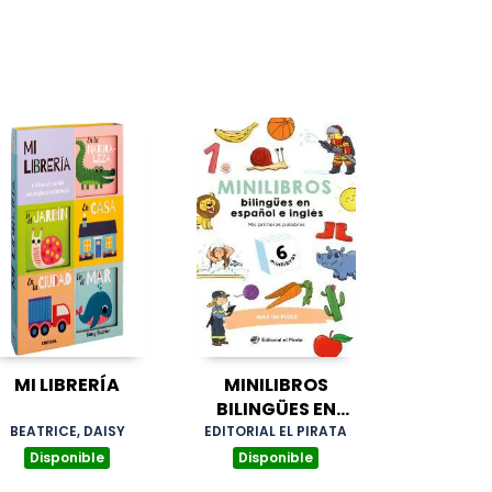
MI LIBRERÍA
MINILIBROS
BILINGÜES EN
ESPAÑOL E INGLÉS
BEATRICE, DAISY
EDITORIAL EL PIRATA
Disponible
Disponible