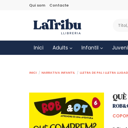
Qui som
Contacte
Inici
Adults
Infantil
Juveni
Inici
Narrativa infantil
Lletra de pal i lletra lliga
QUÈ
ROB&
COPON