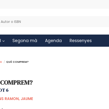
l
Segona mà
Agenda
Ressenyes
da
QUÈ COMPREM?
 COMPREM?
OT 6
S RAMON, JAUME