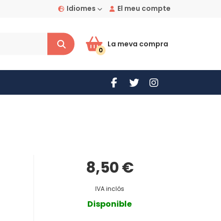
Idiomes
El meu compte
La meva compra
0
8,50 €
IVA inclós
Disponible