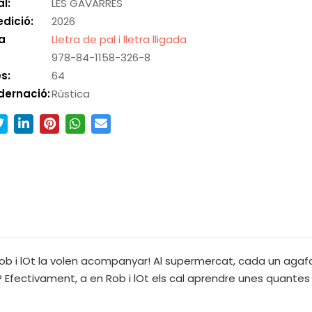
al:
LES GAVARRES
edició:
2026
a
Lletra de pal i lletra lligada
978-84-1158-326-8
s:
64
dernació:
Rústica
Rob i lOt la volen acompanyar! Al supermercat, cada un agafa 
Efectivament, a en Rob i lOt els cal aprendre unes quantes