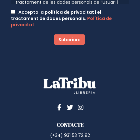
tractament de les dades personals de l’Usuari i
l’informa que aquestes dades seran tractades de
Accepto la política de privacitat i el
conformitat amb el que disposen les normatives
tractament de dades personals.
Política de
vigents en protecció de dades personals, el
privacitat
Reglament (UE) 2016/679 de 27 d’abril de 2016
(GDPR) relatiu a la protecció de les persones
físiques pel que fa al tractament de dades
personals i a la lliure circulació d’aquestes dades
pel que se li facilita la següent informació del
tractament: Fi del tractament: mantenir una
relació comercial amb l’Usuari. Les operacions
previstes per realitzar el tractament són:
Remissió de comunicacions comercials
publicitàries per email, fax, SMS, MMS, comunitats
socials o qualsevol altre mitjà electrònic o físic,
present o futur, que possibiliti realitzar
comunicacions comercials. Aquestes
comunicacions seran realitzades pel
RESPONSABLE i relacionades sobre els seus
productes i serveis, o dels seus col·laboradors o
CONTACTE
proveïdors amb els que aquest hagi arribat a
algun acord de promoció. En aquest cas, els
(+34) 931 53 72 82
tercers mai tindran accés a les dades personals.