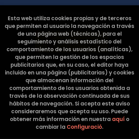
L’ELISA, SCCL Adreça postal: C/ Pons i Gallarza, 30.
08030 Barcelona Correu Electrònic:
Esta web ha sido subvencionada por el Ministerio de
hola@latribullibreria.com 2. CARÀCTER
Esta web utiliza cookies propias y de terceros
Cultura y Deporte.
OBLIGATORI O FACULTATIU DE LA INFORMACIÓ
que permiten al usuario la navegación a través
FACILITADA PER L’USUARI Els Usuaris, mitjançant la
de una página web (técnicas), para el
marcació de les caselles corresponents i entrada
de dades en els camps, marcats amb un asterisc
seguimiento y análisis estadístico del
(*) en el formulari de contacte o presentats en
comportamiento de los usuarios (analíticas),
formularis de descàrrega, accepten
que permiten la gestión de los espacios
expressament i de forma lliure i inequívoca, que
publicitarios que, en su caso, el editor haya
les seves dades són necessàries per atendre la
seva petició, per part del prestador, sent
incluido en una página (publicitarias) y cookies
voluntària la inclusió de dades en els camps
que almacenan información del
restants. L’Usuari garanteix que les dades
comportamiento de los usuarios obtenida a
personals facilitades al RESPONSABLE són veraces
través de la observación continuada de sus
i es fa responsable de comunicar qualsevol
modificació de les mateixes. El RESPONSABLE
hábitos de navegación. Si acepta este aviso
informa i garanteix expressament als usuaris que
consideraremos que acepta su uso. Puede
les seves dades personals no seran cedides en
obtener más información en nuestra
aquí
o
2026 ©
La Tribu Llibreria
. Tots els Drets Reservats
cap cas a tercers, i que sempre que realitzés
cambiar la
Configuració
.
algun tipus de cessió de dades personals, es
|
Grupo Trevenque
demanarà prèviament el consentiment exprés,