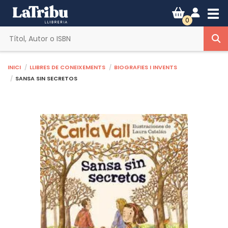
Tog
0
Inici
Llibres de coneixements
Biografies i invents
SANSA SIN SECRETOS