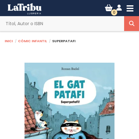
Tog
0
Inici
Còmic infantil
SUPERPATAFI