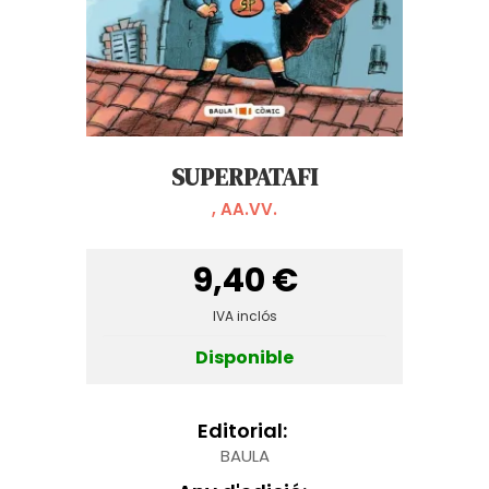
SUPERPATAFI
, AA.VV.
9,40 €
IVA inclós
Disponible
Editorial:
BAULA