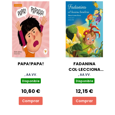
PAPA!PAPA!
FADANINA
COL·LECCIONA
BIRIMBOIES
, AA.VV.
, AA.VV.
Disponible
Disponible
10,60 €
12,15 €
Comprar
Comprar