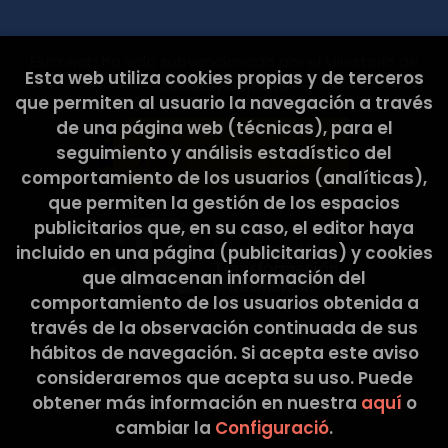
contacte per exercir els seus drets: EL CABÀS DE
L’ELISA, SCCL Adreça postal: C/ Pons i Gallarza, 30.
08030 Barcelona Correu Electrònic:
Esta web ha sido subvencionada por el Ministerio de
hola@latribullibreria.com 2. CARÀCTER
Esta web utiliza cookies propias y de terceros
Cultura y Deporte.
OBLIGATORI O FACULTATIU DE LA INFORMACIÓ
que permiten al usuario la navegación a través
FACILITADA PER L’USUARI Els Usuaris, mitjançant la
de una página web (técnicas), para el
marcació de les caselles corresponents i entrada
de dades en els camps, marcats amb un asterisc
seguimiento y análisis estadístico del
(*) en el formulari de contacte o presentats en
comportamiento de los usuarios (analíticas),
formularis de descàrrega, accepten
que permiten la gestión de los espacios
expressament i de forma lliure i inequívoca, que
publicitarios que, en su caso, el editor haya
les seves dades són necessàries per atendre la
seva petició, per part del prestador, sent
incluido en una página (publicitarias) y cookies
voluntària la inclusió de dades en els camps
que almacenan información del
restants. L’Usuari garanteix que les dades
comportamiento de los usuarios obtenida a
personals facilitades al RESPONSABLE són veraces
través de la observación continuada de sus
i es fa responsable de comunicar qualsevol
modificació de les mateixes. El RESPONSABLE
hábitos de navegación. Si acepta este aviso
informa i garanteix expressament als usuaris que
consideraremos que acepta su uso. Puede
les seves dades personals no seran cedides en
obtener más información en nuestra
aquí
o
2026 ©
La Tribu Llibreria
. Tots els Drets Reservats
cap cas a tercers, i que sempre que realitzés
cambiar la
Configuració
.
algun tipus de cessió de dades personals, es
|
Grupo Trevenque