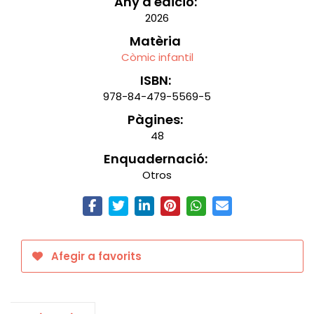
Any d'edició:
2026
Matèria
Còmic infantil
ISBN:
978-84-479-5569-5
Pàgines:
48
Enquadernació:
Otros
Afegir a favorits