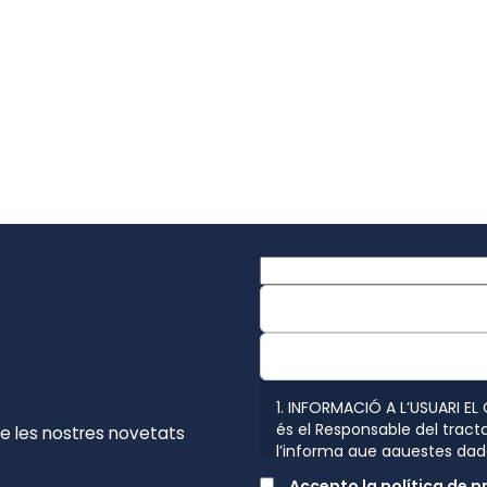
1. INFORMACIÓ A L’USUARI EL
és el Responsable del tract
de les nostres novetats
l’informa que aquestes dad
disposen les normatives vig
Accepto la política de p