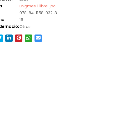
a
Enigmes i llibre-joc
978-84-1158-032-8
s:
16
dernació:
Otros