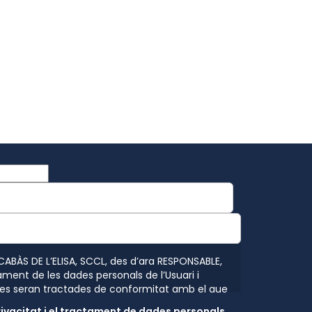
 CABÀS DE L’ELISA, SCCL, des d’ara RESPONSABLE,
ament de les dades personals de l’Usuari i
es seran tractades de conformitat amb el que
ents en protecció de dades personals, el
rivacitat i el tractament de dades personals.