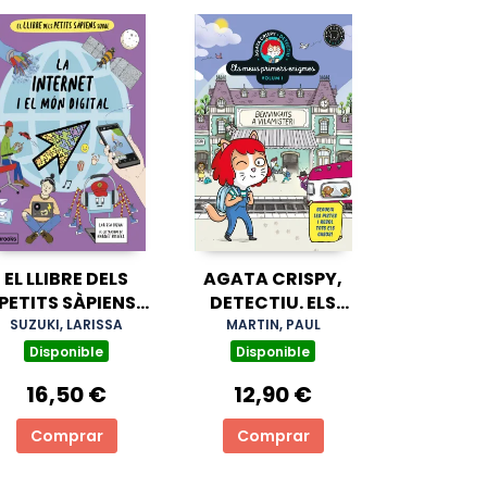
EL LLIBRE DELS
AGATA CRISPY,
PETITS SÀPIENS
DETECTIU. ELS
SOBRE LA
MEUS PRIMERS
SUZUKI, LARISSA
MARTIN, PAUL
NTERNET I EL MÓN
ENIGMES VOL.1
Disponible
Disponible
DIGITAL, EL
16,50 €
12,90 €
Comprar
Comprar