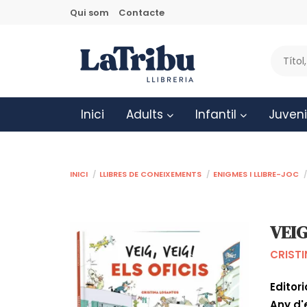
Qui som
Contacte
Inici
Adults
Infantil
Juveni
Inici
Llibres de coneixements
Enigmes i llibre-joc
VEIG
CRIST
Editori
Any d'