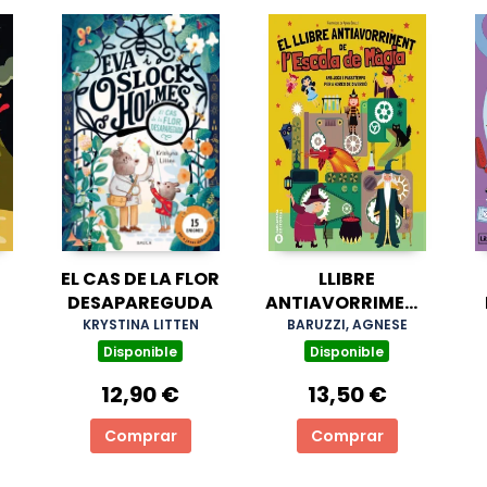
EL CAS DE LA FLOR
LLIBRE
DESAPAREGUDA
ANTIAVORRIMENT
DE L'ESCOLA DE
KRYSTINA LITTEN
BARUZZI, AGNESE
MAGIA, EL
I
Disponible
Disponible
12,90 €
13,50 €
Comprar
Comprar