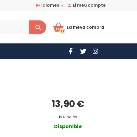
Idiomes
El meu compte
La meva compra
0
13,90 €
IVA inclós
Disponible