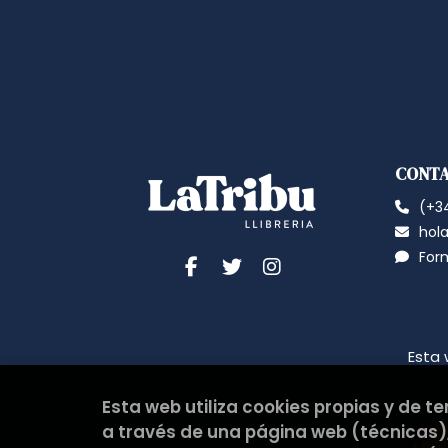
CONT
(+34
hola
For
Esta 
Esta web utiliza cookies propias y de t
a través de una página web (técnicas),