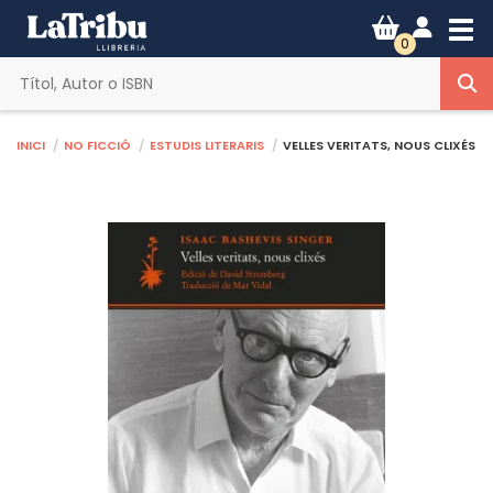
Tog
0
Inici
No ficció
Estudis literaris
VELLES VERITATS, NOUS CLIXÉS