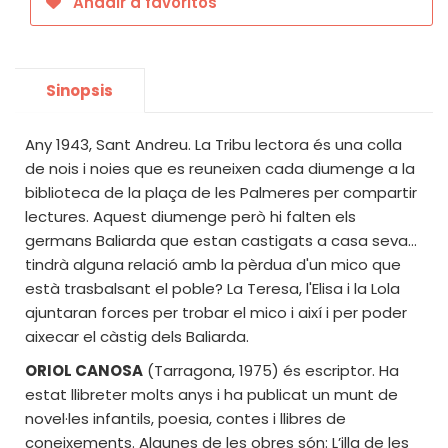
Añadir a favoritos
Sinopsis
Any 1943, Sant Andreu. La Tribu lectora és una colla
de nois i noies que es reuneixen cada diumenge a la
biblioteca de la plaça de les Palmeres per compartir
lectures. Aquest diumenge però hi falten els
germans Baliarda que estan castigats a casa seva...
tindrà alguna relació amb la pèrdua d'un mico que
està trasbalsant el poble? La Teresa, l'Elisa i la Lola
ajuntaran forces per trobar el mico i així i per poder
aixecar el càstig dels Baliarda.
ORIOL CANOSA
(Tarragona, 1975) és escriptor. Ha
estat llibreter molts anys i ha publicat un munt de
novel·les infantils, poesia, contes i llibres de
coneixements. Algunes de les obres són: L’illa de les