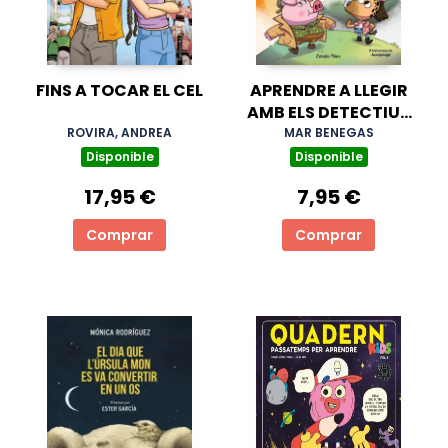
FINS A TOCAR EL CEL
APRENDRE A LLEGIR
AMB ELS DETECTIUS
POCA-ZOOLTES 11. EL
ROVIRA, ANDREA
MAR BENEGAS
ROBATORI DEL LLOP
Disponible
Disponible
17,95 €
7,95 €
Comprar
Comprar