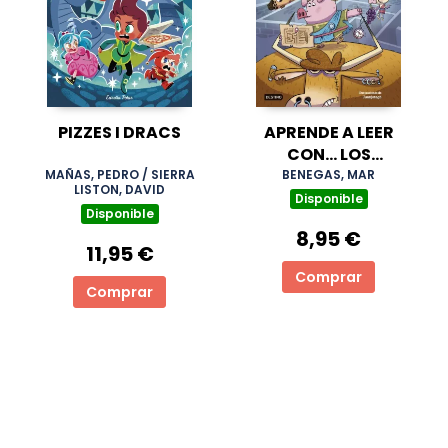
PIZZES I DRACS
APRENDE A LEER
CON... LOS
DETECTIVES
MAÑAS, PEDRO / SIERRA
BENEGAS, MAR
LISTON, DAVID
ZOOPENCOS LETRA
Disponible
Disponible
LIGADA 2. LOS
8,95 €
DIOSES DEL ZO
11,95 €
Comprar
Comprar