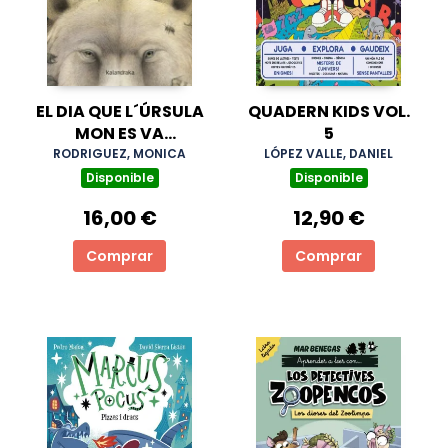
EL DIA QUE L´ÚRSULA
QUADERN KIDS VOL.
MON ES VA
5
CONVERTIR EN UN
RODRIGUEZ, MONICA
LÓPEZ VALLE, DANIEL
OS
Disponible
Disponible
16,00 €
12,90 €
Comprar
Comprar