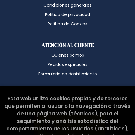
España
Condiciones generales
Dirección electrónica:
hola@latribullibreria.com
Política de privacidad
Si desea ampliar información sobre la política de privacidad
de nuestra empresa, puede hacerlo en el siguiente enlace:
https://www.latribullibreria.com/es/politica-de-privacidad
Política de Cookies
ATENCIÓN AL CLIENTE
Quiénes somos
Pedidos especiales
Formulario de desistimiento
Esta web ha sido subvencionada por el Ministerio de
Esta web utiliza cookies propias y de terceros
Cultura y Deporte.
que permiten al usuario la navegación a través
de una página web (técnicas), para el
seguimiento y análisis estadístico del
comportamiento de los usuarios (analíticas),