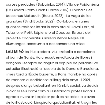
cartes perdudes (Babulinka, 2014), L’illa de Paidonèsia
(La Galera, Premi Folch i Torres 2016), El bandit i les
bessones Mataquín (Baula, 2022) i La vaga de les
granotes (Bindi Books, 2022). Col·labora en unes
quantes revistes infantils com ara el Cavall Fort, el
Tatano, el Petit Sàpiens o el Cocoter. És part del
projecte cooperatiu i llibreria Pebre Negre. Els
diumenges acostuma a descansar una mica.
LALI MIRÓ
és il·lustradora. Viu i treballa a Barcelona,
al barri de Sants. Ha crescut envoltada de llibres i
cançons i sempre ha tingut el cap ple de pardals! Va
estudiar il·lustració a l’escola de la Dona, a Barcelona,
i més tard a l’École Duperré, a París. També ha après
de manera autodidacta al llarg dels anys. El 2021,
després d’anys treballant en l’àmbit social, va decidir
iniciar el seu camí com a il·lustradora professional. Li
agrada inventar i explicar petites històries a través
de la il·lustració. L’inspira la quotidianitat, el tragí i les