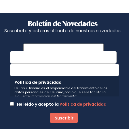
Boletín de Novedades
Suscríbete y estarás al tanto de nuestras novedades
Política de privacidad
La Tribu Llibreria es el responsable del tratamiento de los
datos personales del Usuario, por lo que se le facilita la
siguiente información del tratamiento:
Fin del tratamiento: mantener una relación de envío de
He leído y acepto la
Política de privacidad
comunicaciones y noticias sobre nuestros servicios y
productos a los usuarios que decidan suscribirse a nuestro
boletín. Igualmente utilizaremos sus datos de contacto para
enviarle información sobre productos o servicios que puedan
ser de interés para el usuario y siempre relacionada con la