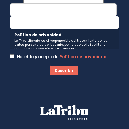
Política de privacidad
La Tribu Llibreria es el responsable del tratamiento de los
datos personales del Usuario, por lo que se le facilita la
siguiente información del tratamiento:
Fin del tratamiento: mantener una relación de envío de
He leído y acepto la
Política de privacidad
comunicaciones y noticias sobre nuestros servicios y
productos a los usuarios que decidan suscribirse a nuestro
boletín. Igualmente utilizaremos sus datos de contacto para
enviarle información sobre productos o servicios que puedan
ser de interés para el usuario y siempre relacionada con la
actividad principal de la web, pudiendo en cualquier
momento a oponerse a este tratamiento. En caso de no
querer recibirlas, mándenos un email a:
hola@latribullibreria.com
indicándonos en el asunto "No
Publi".
Legitimación: está basada en el consentimiento que se le
solicita a través de la correspondiente casilla de
aceptación.
Criterios de conservación de los datos: se conservarán
mientras exista un interés mutuo para mantener el fin del
tratamiento y cuando ya no sea necesario para tal fin, se