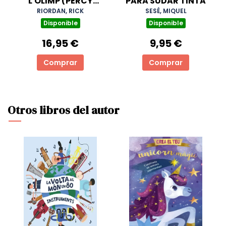
L'OLIMP (PERCY
PARA SUDAR TINTA
JACKSON I ELS DÉUS
RIORDAN, RICK
SESÉ, MIQUEL
DE L'OLIMP 5)
Disponible
Disponible
16,95 €
9,95 €
Comprar
Comprar
Otros libros del autor