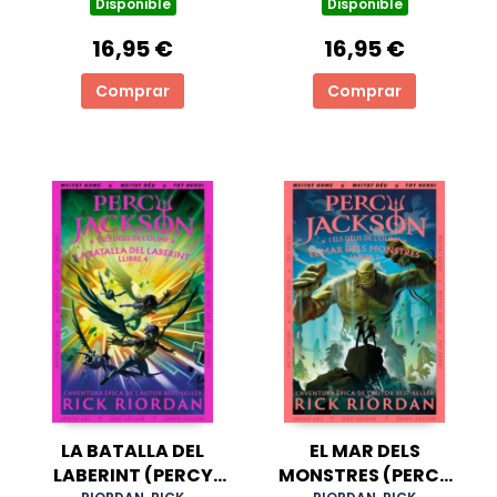
DE L'OLIMP 1)
DE L'OLIMP 3)
Disponible
Disponible
16,95 €
16,95 €
Comprar
Comprar
LA BATALLA DEL
EL MAR DELS
LABERINT (PERCY
MONSTRES (PERCY