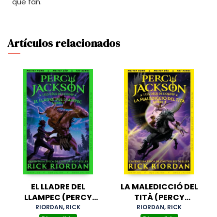
qué fan.
Artículos relacionados
EL LLADRE DEL
LA MALEDICCIÓ DEL
LLAMPEC (PERCY
TITÀ (PERCY
JACKSON I ELS DÉUS
JACKSON I ELS DÉUS
RIORDAN, RICK
RIORDAN, RICK