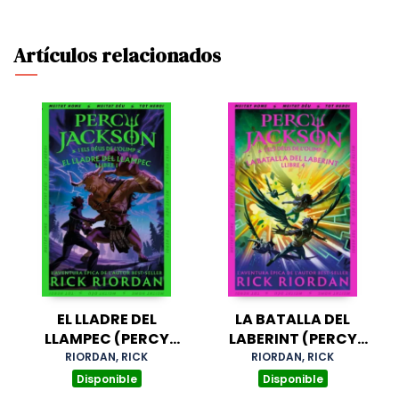
Artículos relacionados
EL LLADRE DEL
LA BATALLA DEL
LLAMPEC (PERCY
LABERINT (PERCY
JACKSON I ELS DÉUS
JACKSON I ELS DÉUS
RIORDAN, RICK
RIORDAN, RICK
DE L'OLIMP 1)
DE L'OLIMP 4)
Disponible
Disponible