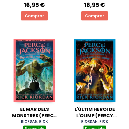
16,95 €
16,95 €
Comprar
Comprar
EL MAR DELS
L'ÚLTIM HEROI DE
MONSTRES (PERCY
L'OLIMP (PERCY
JACKSON I ELS DÉUS
JACKSON I ELS DÉUS
RIORDAN, RICK
RIORDAN, RICK
DE L'OLIMP 2)
DE L'OLIMP 5)
Disponible
Disponible