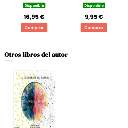
DE L'OLIMP 3)
Disponible
Disponible
16,95 €
9,95 €
Comprar
Comprar
Otros libros del autor