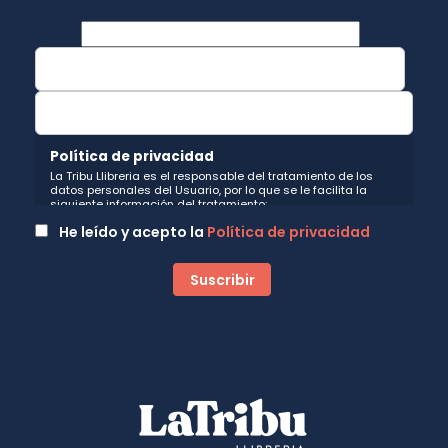
Política de privacidad
La Tribu Llibreria es el responsable del tratamiento de los
datos personales del Usuario, por lo que se le facilita la
siguiente información del tratamiento:
Fin del tratamiento: mantener una relación de envío de
He leído y acepto la
Política de privacidad
comunicaciones y noticias sobre nuestros servicios y
productos a los usuarios que decidan suscribirse a nuestro
boletín. Igualmente utilizaremos sus datos de contacto para
enviarle información sobre productos o servicios que puedan
ser de interés para el usuario y siempre relacionada con la
actividad principal de la web, pudiendo en cualquier
momento a oponerse a este tratamiento. En caso de no
querer recibirlas, mándenos un email a:
hola@latribullibreria.com
indicándonos en el asunto "No
Publi".
Legitimación: está basada en el consentimiento que se le
solicita a través de la correspondiente casilla de
aceptación.
Criterios de conservación de los datos: se conservarán