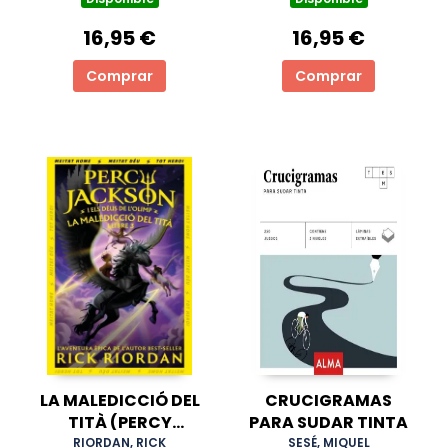
16,95 €
16,95 €
Comprar
Comprar
LA MALEDICCIÓ DEL
CRUCIGRAMAS
TITÀ (PERCY
PARA SUDAR TINTA
JACKSON I ELS DÉUS
RIORDAN, RICK
SESÉ, MIQUEL