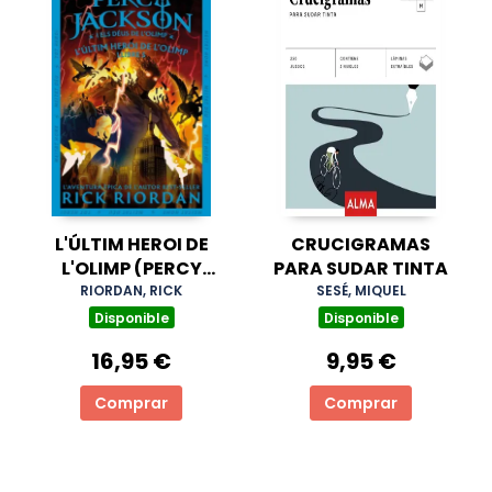
L'ÚLTIM HEROI DE
CRUCIGRAMAS
L'OLIMP (PERCY
PARA SUDAR TINTA
JACKSON I ELS DÉUS
RIORDAN, RICK
SESÉ, MIQUEL
DE L'OLIMP 5)
Disponible
Disponible
16,95 €
9,95 €
Comprar
Comprar