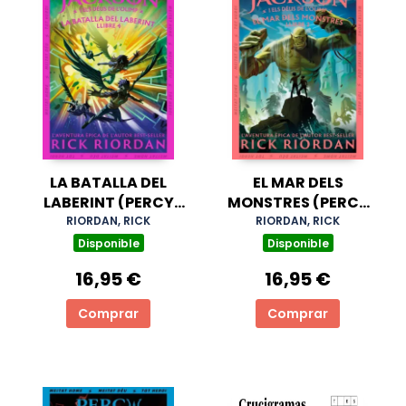
LA BATALLA DEL
EL MAR DELS
LABERINT (PERCY
MONSTRES (PERCY
JACKSON I ELS DÉUS
JACKSON I ELS DÉUS
RIORDAN, RICK
RIORDAN, RICK
DE L'OLIMP 4)
DE L'OLIMP 2)
Disponible
Disponible
16,95 €
16,95 €
Comprar
Comprar