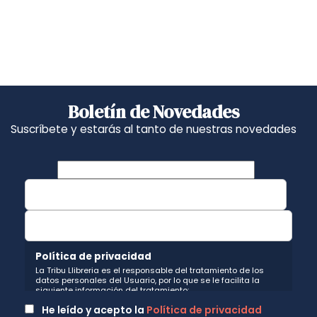
Boletín de Novedades
Suscríbete y estarás al tanto de nuestras novedades
Política de privacidad
La Tribu Llibreria es el responsable del tratamiento de los
datos personales del Usuario, por lo que se le facilita la
siguiente información del tratamiento:
Fin del tratamiento: mantener una relación de envío de
He leído y acepto la
Política de privacidad
comunicaciones y noticias sobre nuestros servicios y