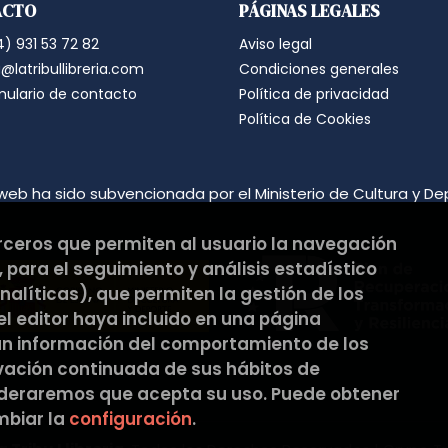
ACTO
PÁGINAS LEGALES
suprimirán con medidas de segur
los datos.
) 931 53 72 82
Aviso legal
Destinatarios: no se cederán a nin
Derechos que asisten al Usuario:
@latribullibreria.com
Condiciones generales
a) Derecho a retirar el consentim
mulario de contacto
Política de privacidad
portabilidad de los datos persona
datos y a la limitación u oposición
Política de Cookies
b) Derecho a presentar una reclam
satisfacción en el ejercicio de s
protección de datos
https://www.
Puede ejercer estos derechos medi
web ha sido subvencionada por el Ministerio de Cultura y De
ambos con la fotocopia del DNI del
Responsable del tratamiento: La Tri
Dirección postal: C/Pons i Gallar
erceros que permiten al usuario la navegación
Dirección electrónica:
hola@latribu
 para el seguimiento y análisis estadístico
Si desea ampliar información sob
hacerlo en el siguiente enlace:
htt
alíticas), que permiten la gestión de los
 el editor haya incluido en una página
an información del comportamiento de los
rvación continuada de sus hábitos de
ideraremos que acepta su uso. Puede obtener
biar la
configuración
.