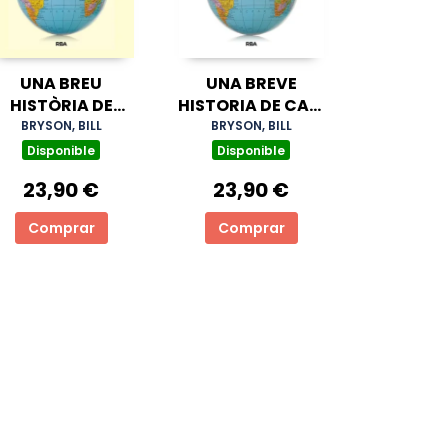
UNA BREU
UNA BREVE
HISTÒRIA DE
HISTORIA DE CASI
GAIREBÉ TOT 2.0
TODO 2.0
BRYSON, BILL
BRYSON, BILL
Disponible
Disponible
23,90 €
23,90 €
Comprar
Comprar