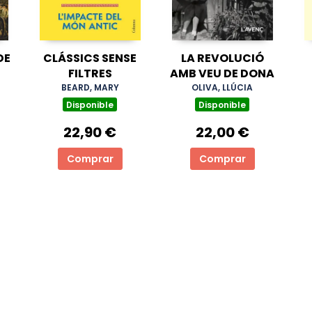
DE
CLÁSSICS SENSE
LA REVOLUCIÓ
FILTRES
AMB VEU DE DONA
CA
BEARD, MARY
OLIVA, LLÚCIA
Disponible
Disponible
22,90 €
22,00 €
Comprar
Comprar