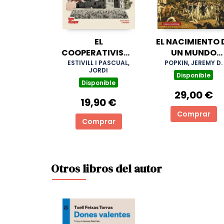
EL
EL NACIMIENTO 
COOPERATIVISME
UN MUNDO
SOTA EL
NUEVO- RÚSTI
ESTIVILL I PASCUAL,
POPKIN, JEREMY D.
JORDI
FRANQUISME A
Disponible
Disponible
CATALUNYA
29,00 €
19,90 €
Comprar
Comprar
Otros libros del autor