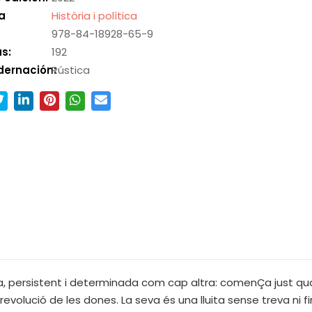
a
Història i política
978-84-18928-65-9
s:
192
dernación:
Rústica
rxa, persistent i determinada com cap altra: comenÇa just qu
a revolució de les dones. La seva és una lluita sense treva ni 