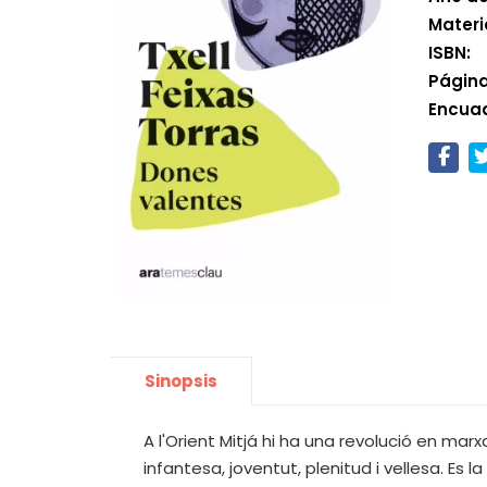
Materi
ISBN:
Página
Encua
Sinopsis
A l'Orient Mitjá hi ha una revolució en ma
infantesa, joventut, plenitud i vellesa. Es l