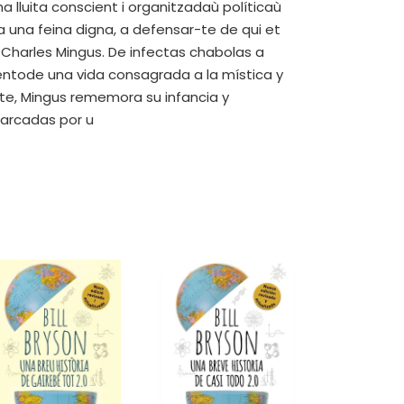
una lluita conscient i organitzadaù políticaù
 a una feina digna, a defensar-te de qui et
zzCharles Mingus. De infectas chabolas a
entode una vida consagrada a la mística y
te, Mingus rememora su infancia y
marcadas por u