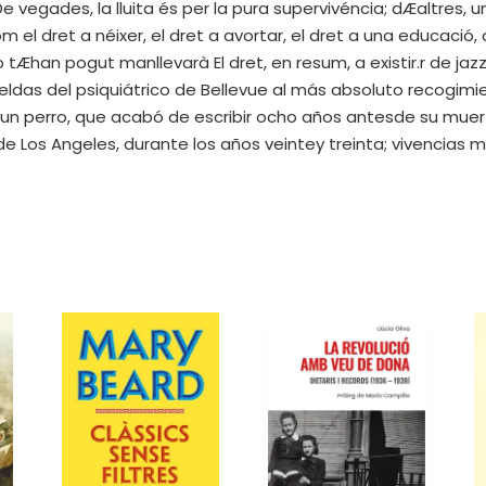
. De vegades, la lluita és per la pura supervivéncia; dÆaltres, 
 el dret a néixer, el dret a avortar, el dret a una educació,
o tÆhan pogut manllevarà El dret, en resum, a existir.r de ja
ldas del psiquiátrico de Bellevue al más absoluto recogimi
un perro, que acabó de escribir ocho años antesde su muer
e Los Angeles, durante los años veintey treinta; vivencias 