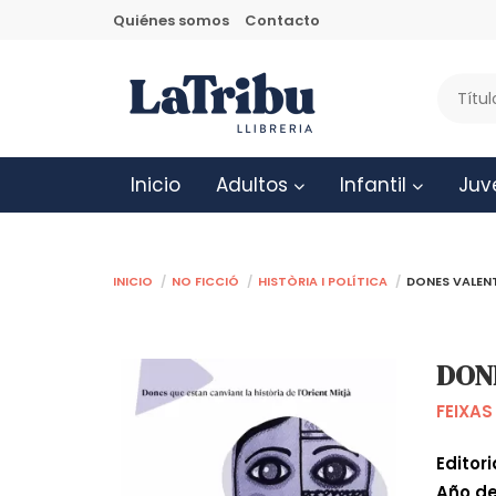
Quiénes somos
Contacto
Inicio
Adultos
Infantil
Juv
Inicio
No ficció
Història i política
DONES VALENT
DONE
FEIXAS
Editori
Año de