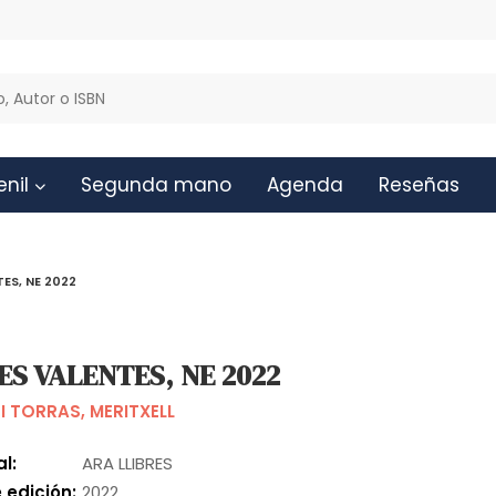
enil
Segunda mano
Agenda
Reseñas
ES, NE 2022
S VALENTES, NE 2022
 I TORRAS, MERITXELL
al:
ARA LLIBRES
 edición:
2022