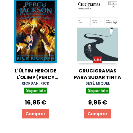
L'ÚLTIM HEROI DE
CRUCIGRAMAS
L'OLIMP (PERCY
PARA SUDAR TINTA
JACKSON I ELS DÉUS
RIORDAN, RICK
SESÉ, MIQUEL
DE L'OLIMP 5)
Disponible
Disponible
16,95 €
9,95 €
Comprar
Comprar