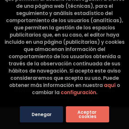
de una página web (técnicas), para el
seguimiento y análisis estadístico del
comportamiento de los usuarios (analíticas),
que permiten la gestión de los espacios
publicitarios que, en su caso, el editor haya
incluido en una página (publicitarias) y cookies
que almacenan información del
comportamiento de los usuarios obtenida a
través de la observación continuada de sus
hábitos de navegación. Si acepta este aviso
consideraremos que acepta su uso. Puede
obtener más información en nuestra
aquí
o
2026 ©
La Tribu Llibreria
. Todos los Derechos
cambiar la
configuración
.
Reservados |
Grupo Trevenque
Aceptar 
Denegar
cookies