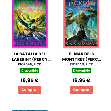
LA BATALLA DEL
EL MAR DELS
LABERINT (PERCY
MONSTRES (PERCY
JACKSON I ELS DÉUS
JACKSON I ELS DÉUS
RIORDAN, RICK
RIORDAN, RICK
DE L'OLIMP 4)
DE L'OLIMP 2)
Disponible
Disponible
16,95 €
16,95 €
Comprar
Comprar