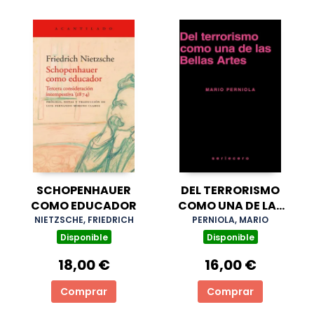
SCHOPENHAUER
DEL TERRORISMO
COMO EDUCADOR
COMO UNA DE LAS
BELLAS ARTES
NIETZSCHE, FRIEDRICH
PERNIOLA, MARIO
Disponible
Disponible
18,00 €
16,00 €
Comprar
Comprar