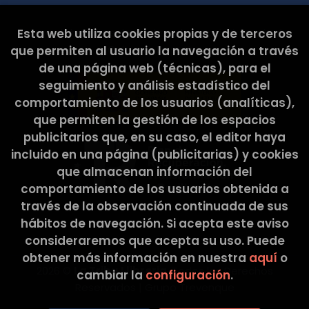
Esta web ha sido subvencionada por el Ministerio de
Esta web utiliza cookies propias y de terceros
Cultura y Deporte.
que permiten al usuario la navegación a través
de una página web (técnicas), para el
seguimiento y análisis estadístico del
comportamiento de los usuarios (analíticas),
que permiten la gestión de los espacios
publicitarios que, en su caso, el editor haya
incluido en una página (publicitarias) y cookies
que almacenan información del
comportamiento de los usuarios obtenida a
través de la observación continuada de sus
hábitos de navegación. Si acepta este aviso
consideraremos que acepta su uso. Puede
obtener más información en nuestra
aquí
o
2026 ©
La Tribu Llibreria
. Todos los Derechos
cambiar la
configuración
.
Reservados |
Grupo Trevenque