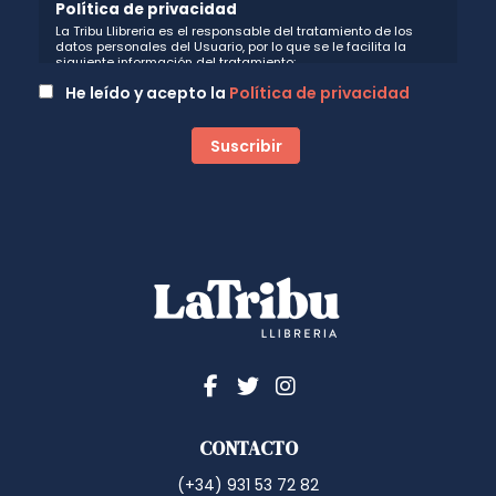
Política de privacidad
La Tribu Llibreria es el responsable del tratamiento de los
datos personales del Usuario, por lo que se le facilita la
siguiente información del tratamiento:
Fin del tratamiento: mantener una relación de envío de
He leído y acepto la
Política de privacidad
comunicaciones y noticias sobre nuestros servicios y
productos a los usuarios que decidan suscribirse a nuestro
boletín. Igualmente utilizaremos sus datos de contacto para
enviarle información sobre productos o servicios que puedan
ser de interés para el usuario y siempre relacionada con la
actividad principal de la web, pudiendo en cualquier
momento a oponerse a este tratamiento. En caso de no
querer recibirlas, mándenos un email a:
hola@latribullibreria.com
indicándonos en el asunto "No
Publi".
Legitimación: está basada en el consentimiento que se le
solicita a través de la correspondiente casilla de
aceptación.
Criterios de conservación de los datos: se conservarán
mientras exista un interés mutuo para mantener el fin del
tratamiento y cuando ya no sea necesario para tal fin, se
suprimirán con medidas de seguridad adecuadas para
garantizar la seudonimización de los datos.
Destinatarios: no se cederán a ningún tercero.
Derechos que asisten al Usuario:
CONTACTO
a) Derecho a retirar el consentimiento en cualquier momento.
Derecho a oponerse y a la portabilidad de los datos
(+34) 931 53 72 82