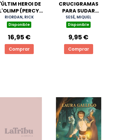
'ÚLTIM HEROI DE
CRUCIGRAMAS
L'OLIMP (PERCY
PARA SUDAR
JACKSON I ELS
TINTA
RIORDAN, RICK
SESÉ, MIQUEL
DÉUS DE L'OLIMP
Disponible
Disponible
5)
16,95 €
9,95 €
Comprar
Comprar