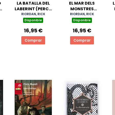
Ó
LA BATALLA DEL
EL MAR DELS
L
Y
LABERINT (PERCY
MONSTRES
JACKSON I ELS
(PERCY JACKSON
RIORDAN, RICK
RIORDAN, RICK
P
DÉUS DE L'OLIMP
I ELS DÉUS DE
Disponible
Disponible
4)
L'OLIMP 2)
16,95 €
16,95 €
Comprar
Comprar