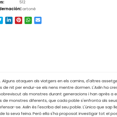
s:
512
dernación:
Cartoné
. Alguns ataquen als viatgers en els camins, d'altres assetge
 de nit per endur-se els nens mentre dormen. L'Axlin ha cres
 sobreviscut als monstres durant generacions i han après a e
us de monstres diferents, que cada poble s'enfronta als seus 
nsar-se. Axlin és l'escriba del seu poble. L'única que sap llegi
 la seva feina. Però ella s'ha proposat investigar tot el po