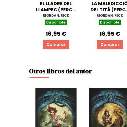
EL LLADRE DEL
LA MALEDICCI
LLAMPEC (PERCY
DEL TITÀ (PERC
JACKSON I ELS
JACKSON I ELS
RIORDAN, RICK
RIORDAN, RICK
DÉUS DE L'OLIMP 1)
DÉUS DE L'OLIM
Disponible
Disponible
3)
16,95 €
16,95 €
Comprar
Comprar
Otros libros del autor