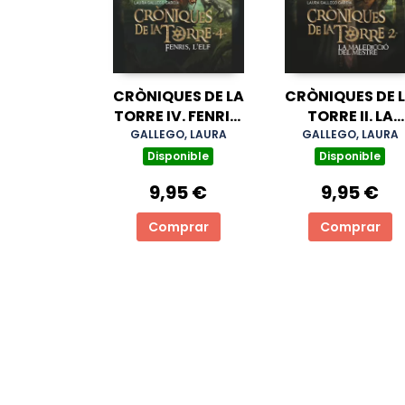
CRÒNIQUES DE LA
CRÒNIQUES DE 
TORRE IV. FENRIS,
TORRE II. LA
L'ELF
MALEDICCIÓ DE
GALLEGO, LAURA
GALLEGO, LAURA
MESTRE
Disponible
Disponible
9,95 €
9,95 €
Comprar
Comprar