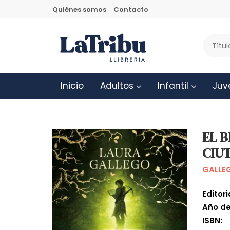
Quiénes somos
Contacto
Inicio
Adultos
Infantil
Juv
EL B
CIUT
GALLE
Editori
Año de
ISBN: