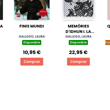
LA
FINIS MUNDI
MEMÒRIES
Q
D'IDHUN I. LA
L
RESISTÈNCIA
GALLEGO, LAURA
GALLEGO, LAURA
Disponible
Disponible
Co
10,95 €
22,95 €
Comprar
Comprar