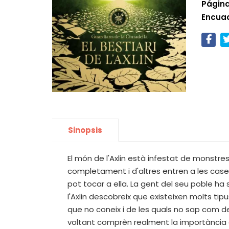
Página
Encua
Sinopsis
El món de l'Axlin està infestat de monstres
completament i d'altres entren a les cases
pot tocar a ella. La gent del seu poble ha
l'Axlin descobreix que existeixen molts tip
que no coneix i de les quals no sap com defe
voltant comprèn realment la importància de