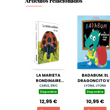
Artículos relacionados
LA MARIETA
BADABUM. EL
RONDINAIRE
DRAGONCITO V
(COL·LECCIÓ ERIC
AL COLE
CARLE, ERIC
LYONA, LYONA
CARLE)
Disponible
Disponible
12,95 €
10,95 €