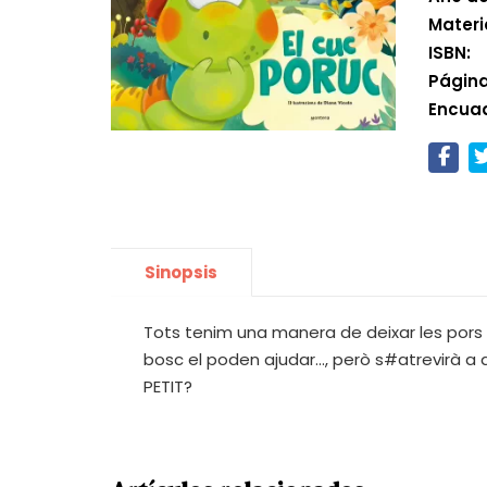
Materi
ISBN:
Página
Encua
Sinopsis
Tots tenim una manera de deixar les pors 
bosc el poden ajudar..., però s#atrevirà a 
PETIT?