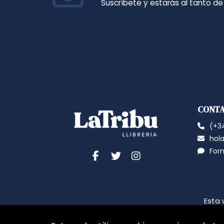
Suscríbete y estarás al tanto d
CONT
(+34
hola
For
Esta 