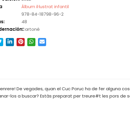
a
Àlbum il·lustrat infantil
978-84-18798-96-2
s:
48
dernación:
Cartoné
enrere! De vegades, quan el Cuc Poruc ha de fer alguna cosa 
anar-los a buscar? Estàs preparat per treure#t les pors de so