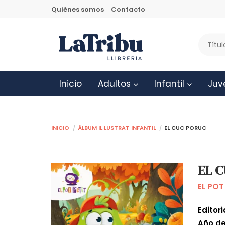
Quiénes somos
Contacto
Inicio
Adultos
Infantil
Juv
Inicio
Àlbum il·lustrat infantil
EL CUC PORUC
EL 
EL POT
Editori
Año de