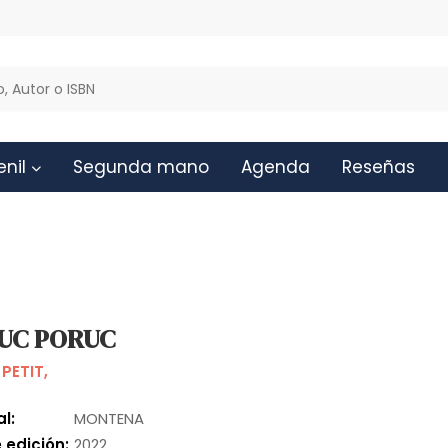
enil
Segunda mano
Agenda
Reseñas
CUC PORUC
 PETIT,
al:
MONTENA
 edición:
2022