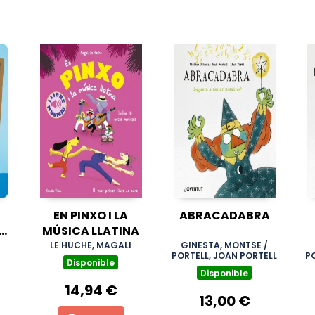
EN PINXO I LA
ABRACADABRA
A
MÚSICA LLATINA
LE HUCHE, MAGALI
GINESTA, MONTSE /
PORTELL, JOAN PORTELL
P
Disponible
Disponible
14,94 €
13,00 €