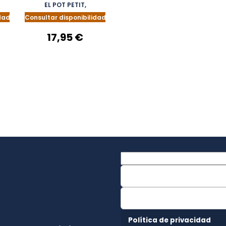
SEUS AMICS
EL POT PETIT,
dad
Consultar disponibilidad
17,95 €
Política de privacidad