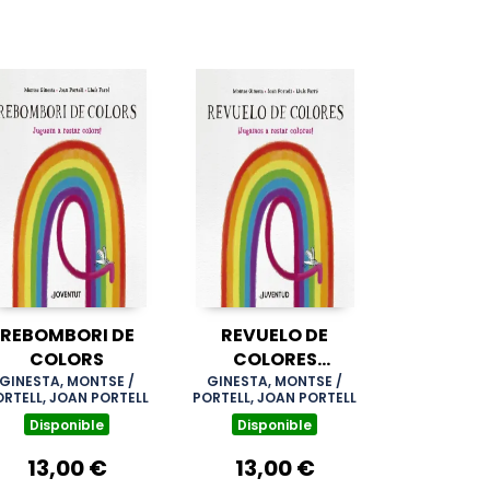
REBOMBORI DE
REVUELO DE
COLORS
COLORES
JUGAMOS A
GINESTA, MONTSE /
GINESTA, MONTSE /
ORTELL, JOAN PORTELL
PORTELL, JOAN PORTELL
RESTAR COLORES
Disponible
Disponible
13,00 €
13,00 €