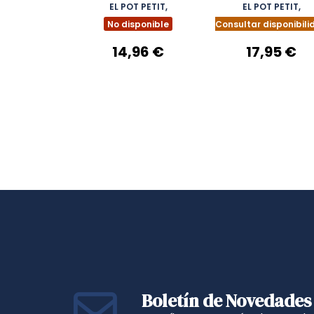
SEUS AMICS
EL POT PETIT,
EL POT PETIT,
No disponible
Consultar disponibili
14,96 €
17,95 €
Boletín de Novedades