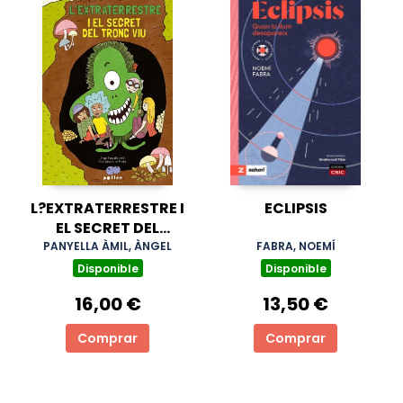
L?EXTRATERRESTRE I
ECLIPSIS
EL SECRET DEL
TRONC VIU
PANYELLA ÀMIL, ÀNGEL
FABRA, NOEMÍ
Disponible
Disponible
16,00 €
13,50 €
Comprar
Comprar