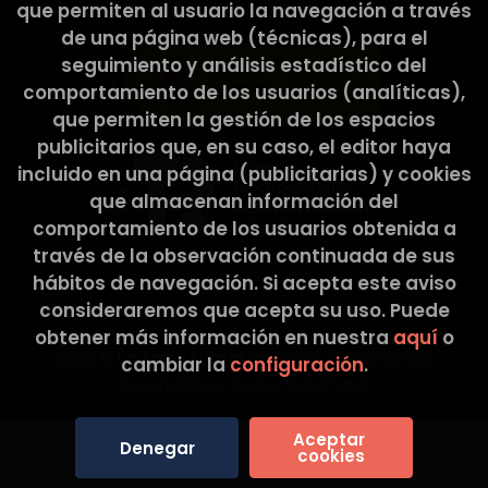
Cultura y Deporte.
que permiten al usuario la navegación a través
de una página web (técnicas), para el
seguimiento y análisis estadístico del
comportamiento de los usuarios (analíticas),
que permiten la gestión de los espacios
publicitarios que, en su caso, el editor haya
incluido en una página (publicitarias) y cookies
que almacenan información del
comportamiento de los usuarios obtenida a
través de la observación continuada de sus
hábitos de navegación. Si acepta este aviso
consideraremos que acepta su uso. Puede
obtener más información en nuestra
aquí
o
2026 ©
La Tribu Llibreria
. Todos los Derechos
cambiar la
configuración
.
Reservados |
Grupo Trevenque
Aceptar 
Denegar
cookies