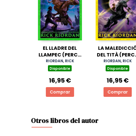
EL LLADRE DEL
LA MALEDICCI
LLAMPEC (PERCY
DEL TITÀ (PERC
JACKSON I ELS
JACKSON I ELS
RIORDAN, RICK
RIORDAN, RICK
DÉUS DE L'OLIMP 1)
DÉUS DE L'OLIM
Disponible
Disponible
3)
16,95 €
16,95 €
Comprar
Comprar
Otros libros del autor