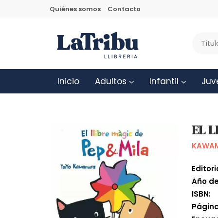
Quiénes somos
Contacto
Inicio
Adultos
Infantil
Juv
EL L
KAWAM
Editori
Año de
ISBN:
Página