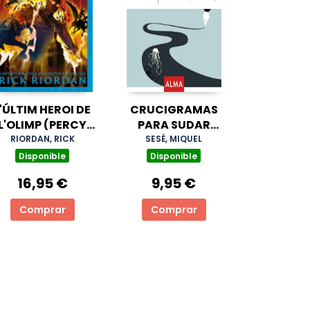
'ÚLTIM HEROI DE
CRUCIGRAMAS
L'OLIMP (PERCY
PARA SUDAR
JACKSON I ELS
TINTA
RIORDAN, RICK
SESÉ, MIQUEL
DÉUS DE L'OLIMP
Disponible
Disponible
5)
16,95 €
9,95 €
Comprar
Comprar