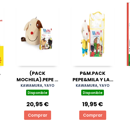
A
(PACK
P&M.PACK
MOCHILA).PEPE &
PEPE&MILA Y LAS
MILA
ESTACIONES
KAWAMURA, YAYO
KAWAMURA, YAYO
Disponible
Disponible
20,95 €
19,95 €
Comprar
Comprar