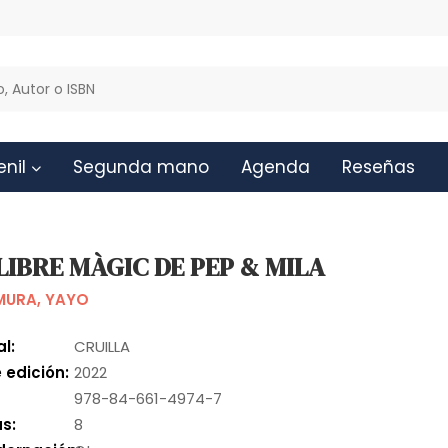
enil
Segunda mano
Agenda
Reseñas
LIBRE MÀGIC DE PEP & MILA
URA, YAYO
al:
CRUILLA
 edición:
2022
978-84-661-4974-7
s:
8