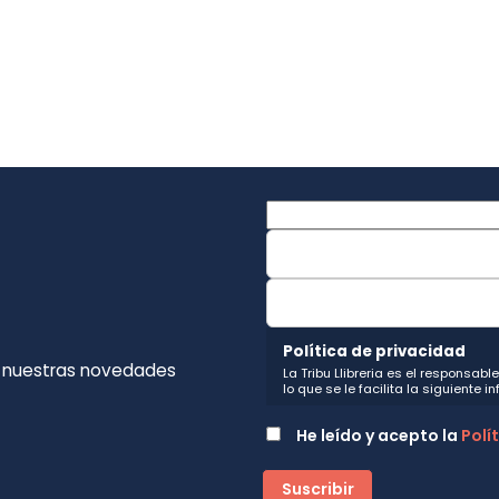
Política de privacidad
e nuestras novedades
La Tribu Llibreria es el responsab
lo que se le facilita la siguiente 
Fin del tratamiento: mantener una
nuestros servicios y productos a l
He leído y acepto la
Polí
Igualmente utilizaremos sus dato
o servicios que puedan ser de int
actividad principal de la web, p