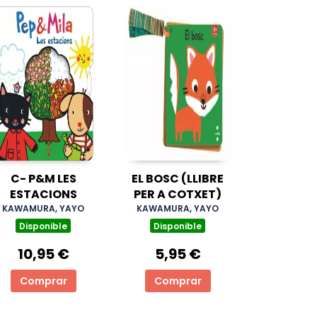
C- P&M LES
EL BOSC (LLIBRE
ESTACIONS
PER A COTXET)
KAWAMURA, YAYO
KAWAMURA, YAYO
Disponible
Disponible
10,95 €
5,95 €
Comprar
Comprar