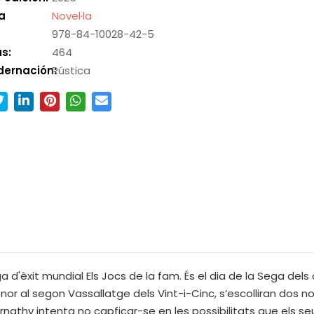
a
Novel·la
978-84-10028-42-5
s:
464
dernación:
Rústica
 d'èxit mundial Els Jocs de la fam. És el dia de la Sega dels
nor al segon Vassallatge dels Vint-i-Cinc, s’escolliran dos n
bernathy intenta no capficar-se en les possibilitats que els seu