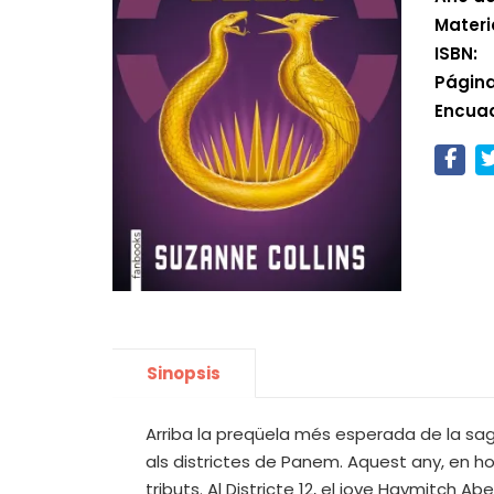
Materi
ISBN:
Página
Encua
Sinopsis
Arriba la preqüela més esperada de la saga
als districtes de Panem. Aquest any, en ho
tributs. Al Districte 12, el jove Haymitch A