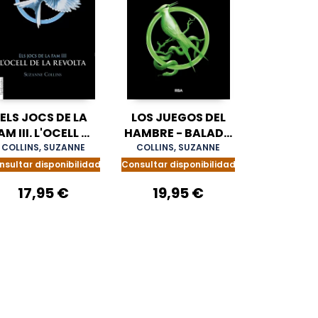
ELS JOCS DE LA
LOS JUEGOS DEL
AM III. L'OCELL DE
HAMBRE - BALADA
LA REVOLTA
DE PÁJAROS
COLLINS, SUZANNE
COLLINS, SUZANNE
CANTORES Y
nsultar disponibilidad
Consultar disponibilidad
SERPIENTES
17,95 €
19,95 €