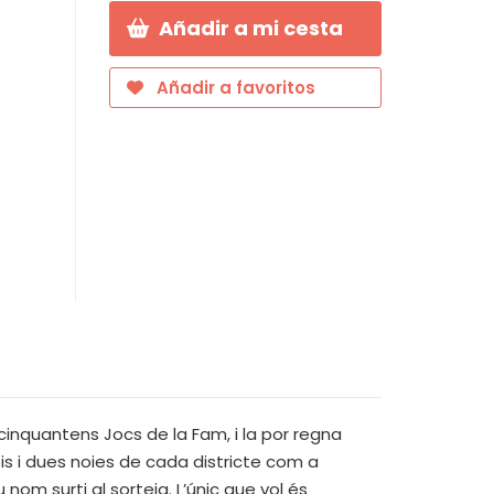
Añadir a mi cesta
Añadir a favoritos
 cinquantens Jocs de la Fam, i la por regna
ois i dues noies de cada districte com a
 nom surti al sorteig. L’únic que vol és