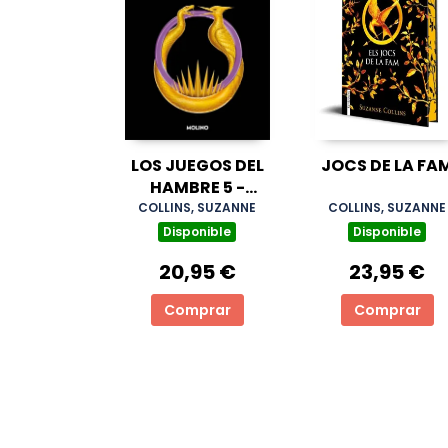
LOS JUEGOS DEL
JOCS DE LA FA
HAMBRE 5 -
AMANECER EN LA
COLLINS, SUZANNE
COLLINS, SUZANNE
COSECHA
Disponible
Disponible
20,95 €
23,95 €
Comprar
Comprar