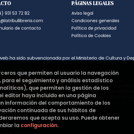
ACTO
PÁGINAS LEGALES
suprimirán con medidas de segur
los datos.
) 931 53 72 82
Aviso legal
Destinatarios: no se cederán a nin
Derechos que asisten al Usuario:
@latribullibreria.com
Condiciones generales
a) Derecho a retirar el consentim
mulario de contacto
Política de privacidad
portabilidad de los datos persona
datos y a la limitación u oposición
Política de Cookies
b) Derecho a presentar una reclam
satisfacción en el ejercicio de s
protección de datos
https://www.
Puede ejercer estos derechos medi
web ha sido subvencionada por el Ministerio de Cultura y De
ambos con la fotocopia del DNI del
Responsable del tratamiento: La Tri
Dirección postal: C/Pons i Gallar
erceros que permiten al usuario la navegación
Dirección electrónica:
hola@latribu
 para el seguimiento y análisis estadístico
Si desea ampliar información sob
hacerlo en el siguiente enlace:
htt
alíticas), que permiten la gestión de los
 el editor haya incluido en una página
an información del comportamiento de los
rvación continuada de sus hábitos de
ideraremos que acepta su uso. Puede obtener
biar la
configuración
.