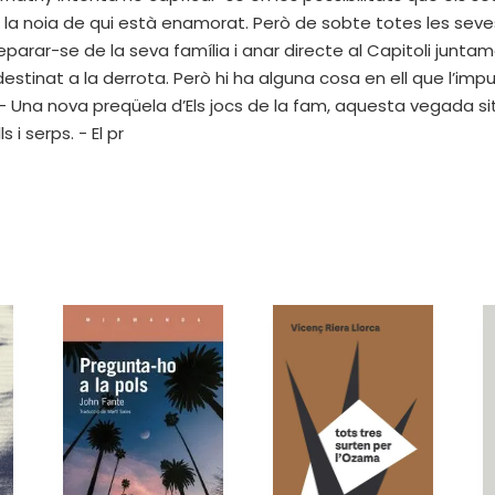
 la noia de qui està enamorat. Però de sobte totes les sev
 separar-se de la seva família i anar directe al Capitoli junta
inat a la derrota. Però hi ha alguna cosa en ell que l’impulsa
* - Una nova preqüela d’Els jocs de la fam, aquesta vegada s
i serps. - El pr