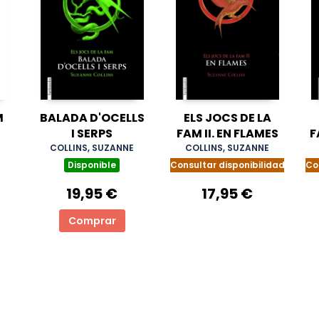
M
BALADA D'OCELLS
ELS JOCS DE LA
I SERPS
FAM II. EN FLAMES
F
COLLINS, SUZANNE
COLLINS, SUZANNE
Disponible
Consultar disponibilidad
Co
19,95 €
17,95 €
Comprar