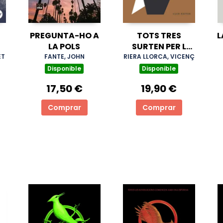
PREGUNTA-HO A
TOTS TRES
L
LA POLS
SURTEN PER L
´OZAMA
ET
FANTE, JOHN
RIERA LLORCA, VICENÇ
Disponible
Disponible
17,50 €
19,90 €
Comprar
Comprar