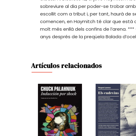
sobreviure al dia per poder-se trobar amb
escollit com a tribut i, per tant, haurà de
comencen, en Haymitch té clar que està dest
molt més enllà dels confins de l’arena. **
anys després de la preqüela Balada d’ocells 
Artículos relacionados