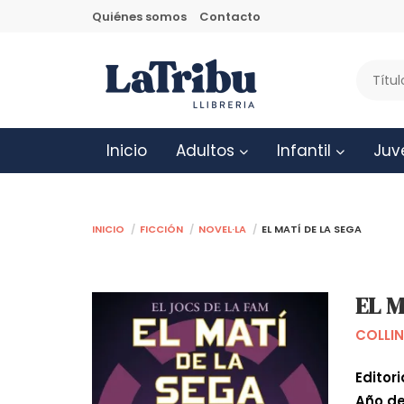
Quiénes somos
Contacto
Inicio
Adultos
Infantil
Juv
Inicio
Ficción
Novel·la
EL MATÍ DE LA SEGA
EL M
COLLIN
Editori
Año de