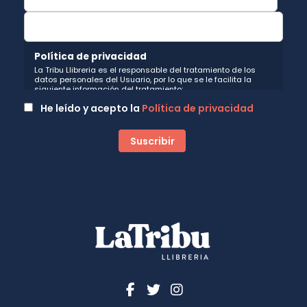
Política de privacidad
La Tribu Llibreria es el responsable del tratamiento de los
datos personales del Usuario, por lo que se le facilita la
siguiente información del tratamiento:
Fin del tratamiento: mantener una relación de envío de
He leído y acepto la
Política de privacidad
comunicaciones y noticias sobre nuestros servicios y
productos a los usuarios que decidan suscribirse a nuestro
boletín. Igualmente utilizaremos sus datos de contacto para
enviarle información sobre productos o servicios que puedan
ser de interés para el usuario y siempre relacionada con la
actividad principal de la web, pudiendo en cualquier
momento a oponerse a este tratamiento. En caso de no
querer recibirlas, mándenos un email a:
hola@latribullibreria.com
indicándonos en el asunto "No
Publi".
Legitimación: está basada en el consentimiento que se le
solicita a través de la correspondiente casilla de
aceptación.
Criterios de conservación de los datos: se conservarán
mientras exista un interés mutuo para mantener el fin del
tratamiento y cuando ya no sea necesario para tal fin, se
suprimirán con medidas de seguridad adecuadas para
garantizar la seudonimización de los datos.