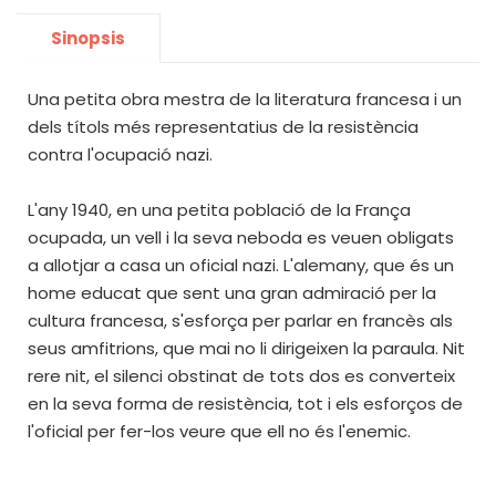
Sinopsis
Una petita obra mestra de la literatura francesa i un
dels títols més representatius de la resistència
contra l'ocupació nazi.
L'any 1940, en una petita població de la França
ocupada, un vell i la seva neboda es veuen obligats
a allotjar a casa un oficial nazi. L'alemany, que és un
home educat que sent una gran admiració per la
cultura francesa, s'esforça per parlar en francès als
seus amfitrions, que mai no li dirigeixen la paraula. Nit
rere nit, el silenci obstinat de tots dos es converteix
en la seva forma de resistència, tot i els esforços de
l'oficial per fer-los veure que ell no és l'enemic.