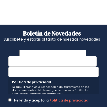
Boletín de Novedades
Suscríbete y estarás al tanto de nuestras novedades
Política de privacidad
La Tribu Llibreria es el responsable del tratamiento de los
datos personales del Usuario, por lo que se le facilita la
siguiente información del tratamiento:
Fin del tratamiento: mantener una relación de envío de
He leído y acepto la
Política de privacidad
comunicaciones y noticias sobre nuestros servicios y
productos a los usuarios que decidan suscribirse a nuestro