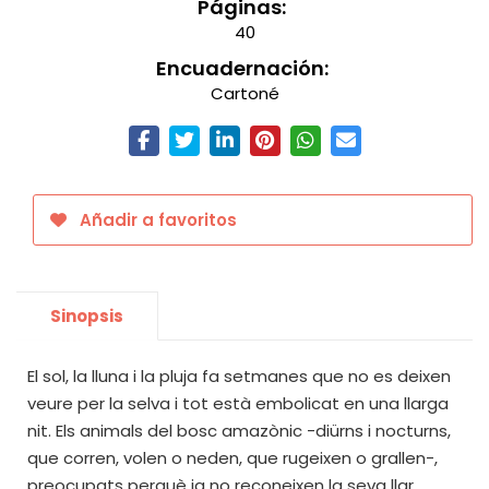
Páginas:
40
Encuadernación:
Cartoné
Añadir a favoritos
Sinopsis
El sol, la lluna i la pluja fa setmanes que no es deixen
veure per la selva i tot està embolicat en una llarga
nit. Els animals del bosc amazònic -diürns i nocturns,
que corren, volen o neden, que rugeixen o grallen-,
preocupats perquè ja no reconeixen la seva llar,