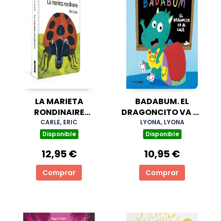
LA MARIETA
BADABUM. EL
RONDINAIRE
DRAGONCITO VA AL
(COL·LECCIÓ ERIC
COLE
CARLE, ERIC
LYONA, LYONA
CARLE)
Disponible
Disponible
12,95 €
10,95 €
Comprar
Comprar