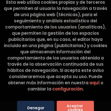
Esta web ha sido subvencionada por el Ministerio de
Esta web utiliza cookies propias y de terceros
Cultura y Deporte.
que permiten al usuario la navegación a través
de una página web (técnicas), para el
seguimiento y análisis estadístico del
comportamiento de los usuarios (analíticas),
que permiten la gestión de los espacios
publicitarios que, en su caso, el editor haya
incluido en una página (publicitarias) y cookies
que almacenan información del
comportamiento de los usuarios obtenida a
través de la observación continuada de sus
hábitos de navegación. Si acepta este aviso
consideraremos que acepta su uso. Puede
obtener más información en nuestra
aquí
o
2026 ©
La Tribu Llibreria
. Todos los Derechos
cambiar la
configuración
.
Reservados |
Grupo Trevenque
Aceptar 
Denegar
cookies