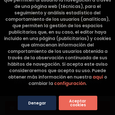
que permiten al usuario la navegación a través
de una página web (técnicas), para el
seguimiento y análisis estadístico del
comportamiento de los usuarios (analíticas),
que permiten la gestión de los espacios
publicitarios que, en su caso, el editor haya
incluido en una página (publicitarias) y cookies
que almacenan información del
comportamiento de los usuarios obtenida a
través de la observación continuada de sus
hábitos de navegación. Si acepta este aviso
consideraremos que acepta su uso. Puede
obtener más información en nuestra
aquí
o
2026 ©
La Tribu Llibreria
. Todos los Derechos
cambiar la
configuración
.
Reservados |
Grupo Trevenque
Aceptar 
Denegar
cookies
Añadir a mi cesta