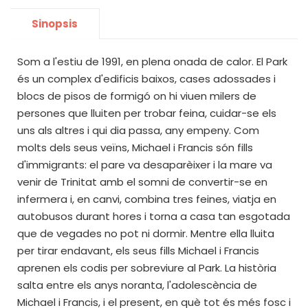
Sinopsis
Som a l'estiu de 1991, en plena onada de calor. El Park
és un complex d'edificis baixos, cases adossades i
blocs de pisos de formigó on hi viuen milers de
persones que lluiten per trobar feina, cuidar-se els
uns als altres i qui dia passa, any empeny. Com
molts dels seus veïns, Michael i Francis són fills
d'immigrants: el pare va desaparèixer i la mare va
venir de Trinitat amb el somni de convertir-se en
infermera i, en canvi, combina tres feines, viatja en
autobusos durant hores i torna a casa tan esgotada
que de vegades no pot ni dormir. Mentre ella lluita
per tirar endavant, els seus fills Michael i Francis
aprenen els codis per sobreviure al Park. La història
salta entre els anys noranta, l'adolescència de
Michael i Francis, i el present, en què tot és més fosc i