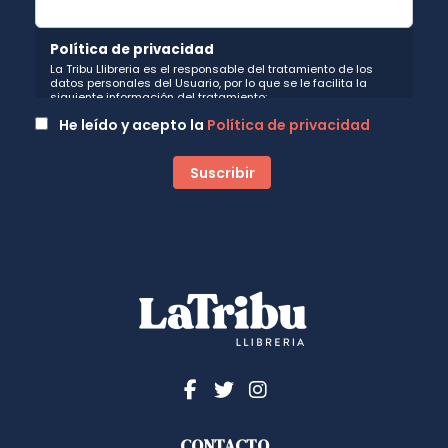
Política de privacidad
La Tribu Llibreria es el responsable del tratamiento de los
datos personales del Usuario, por lo que se le facilita la
siguiente información del tratamiento:
Fin del tratamiento: mantener una relación de envío de
He leído y acepto la
Política de privacidad
comunicaciones y noticias sobre nuestros servicios y
productos a los usuarios que decidan suscribirse a nuestro
boletín. Igualmente utilizaremos sus datos de contacto para
enviarle información sobre productos o servicios que puedan
ser de interés para el usuario y siempre relacionada con la
actividad principal de la web, pudiendo en cualquier
momento a oponerse a este tratamiento. En caso de no
querer recibirlas, mándenos un email a:
hola@latribullibreria.com
indicándonos en el asunto "No
Publi".
Legitimación: está basada en el consentimiento que se le
solicita a través de la correspondiente casilla de
aceptación.
Criterios de conservación de los datos: se conservarán
mientras exista un interés mutuo para mantener el fin del
tratamiento y cuando ya no sea necesario para tal fin, se
suprimirán con medidas de seguridad adecuadas para
garantizar la seudonimización de los datos.
Destinatarios: no se cederán a ningún tercero.
Derechos que asisten al Usuario:
CONTACTO