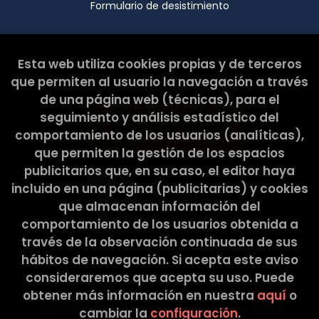
Formulario de desistimiento
Esta web ha sido subvencionada por el Ministerio de
Esta web utiliza cookies propias y de terceros
Cultura y Deporte.
que permiten al usuario la navegación a través
de una página web (técnicas), para el
seguimiento y análisis estadístico del
comportamiento de los usuarios (analíticas),
que permiten la gestión de los espacios
publicitarios que, en su caso, el editor haya
incluido en una página (publicitarias) y cookies
que almacenan información del
comportamiento de los usuarios obtenida a
través de la observación continuada de sus
hábitos de navegación. Si acepta este aviso
consideraremos que acepta su uso. Puede
obtener más información en nuestra
aquí
o
2026 ©
La Tribu Llibreria
. Todos los Derechos
cambiar la
configuración
.