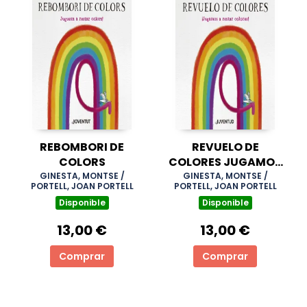
REBOMBORI DE
REVUELO DE
COLORS
COLORES JUGAMOS
A RESTAR COLORES
GINESTA, MONTSE /
GINESTA, MONTSE /
PORTELL, JOAN PORTELL
PORTELL, JOAN PORTELL
Disponible
Disponible
13,00 €
13,00 €
Comprar
Comprar