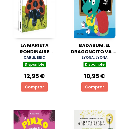
LA MARIETA
BADABUM. EL
RONDINAIRE
DRAGONCITO VA AL
(COL·LECCIÓ ERIC
COLE
CARLE, ERIC
LYONA, LYONA
CARLE)
Disponible
Disponible
12,95 €
10,95 €
Comprar
Comprar