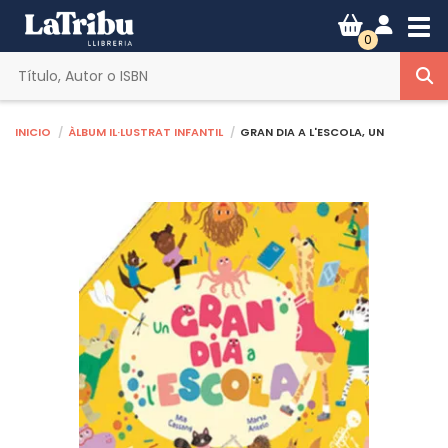
Tog
0
Inicio
Àlbum il·lustrat infantil
GRAN DIA A L'ESCOLA, UN