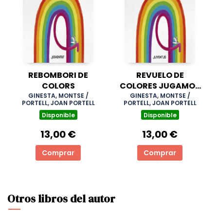
REBOMBORI DE
REVUELO DE
COLORS
COLORES JUGAMOS
A RESTAR COLORES
GINESTA, MONTSE /
GINESTA, MONTSE /
PORTELL, JOAN PORTELL
PORTELL, JOAN PORTELL
Disponible
Disponible
13,00 €
13,00 €
Comprar
Comprar
Otros libros del autor