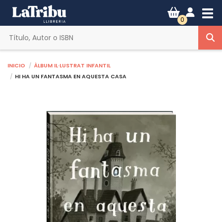
Tog
0
Inicio
Àlbum il·lustrat infantil
HI HA UN FANTASMA EN AQUESTA CASA