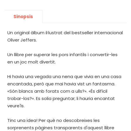
Sinopsis
Un original àlbum il·lustrat del bestseller internacional
Oliver Jeffers.
Un llibre per superar les pors infantils i convertir-les
en un joc molt divertit.
Hi havia una vegada una nena que vivia en una casa
encantada, però que mai havia vist un fantasma.
«Són blancs amb forats com a ulls?». «És difícil
trobar-los?». Es solia preguntar; li hauria encantat
veure'ls.
Tinc una idea! Per què no descobreixes les
sorprenents pàgines transparents d'aquest llibre