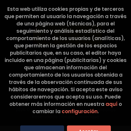
Esta web ha sido subvencionada por el Ministerio de
Esta web utiliza cookies propias y de terceros
Cultura y Deporte.
que permiten al usuario la navegación a través
de una página web (técnicas), para el
seguimiento y análisis estadístico del
comportamiento de los usuarios (analíticas),
que permiten la gestión de los espacios
publicitarios que, en su caso, el editor haya
incluido en una página (publicitarias) y cookies
que almacenan información del
comportamiento de los usuarios obtenida a
través de la observación continuada de sus
hábitos de navegación. Si acepta este aviso
consideraremos que acepta su uso. Puede
obtener más información en nuestra
aquí
o
2026 ©
La Tribu Llibreria
. Todos los Derechos
cambiar la
configuración
.
Reservados |
Grupo Trevenque