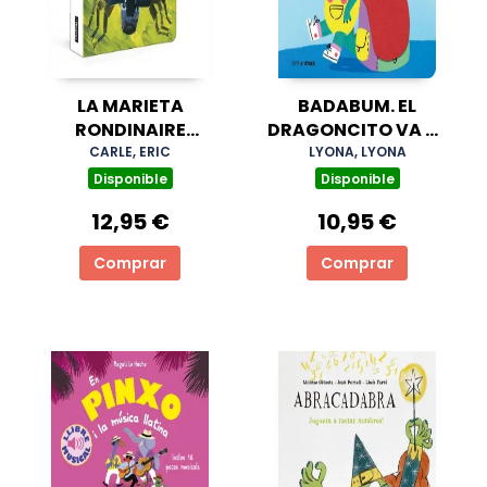
LA MARIETA
BADABUM. EL
RONDINAIRE
DRAGONCITO VA AL
(COL·LECCIÓ ERIC
COLE
CARLE, ERIC
LYONA, LYONA
CARLE)
Disponible
Disponible
12,95 €
10,95 €
Comprar
Comprar