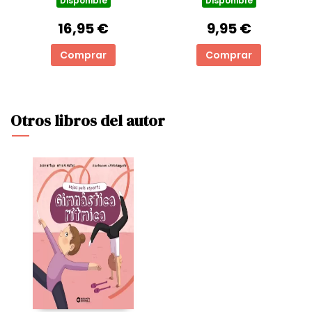
DE L'OLIMP 5)
Disponible
Disponible
16,95 €
9,95 €
Comprar
Comprar
Otros libros del autor