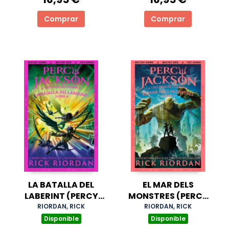
Comprar
Comprar
LA BATALLA DEL
EL MAR DELS
LABERINT (PERCY
MONSTRES (PERCY
JACKSON I ELS DÉUS
JACKSON I ELS DÉUS
RIORDAN, RICK
RIORDAN, RICK
DE L'OLIMP 4)
DE L'OLIMP 2)
Disponible
Disponible