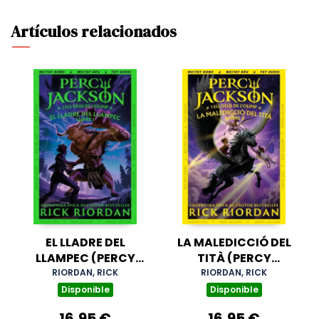
Artículos relacionados
EL LLADRE DEL
LA MALEDICCIÓ DEL
LLAMPEC (PERCY
TITÀ (PERCY
JACKSON I ELS DÉUS
JACKSON I ELS DÉUS
RIORDAN, RICK
RIORDAN, RICK
DE L'OLIMP 1)
DE L'OLIMP 3)
Disponible
Disponible
16,95 €
16,95 €