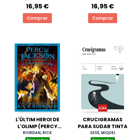
16,95 €
16,95 €
Comprar
Comprar
L'ÚLTIM HEROI DE
CRUCIGRAMAS
L'OLIMP (PERCY
PARA SUDAR TINTA
JACKSON I ELS DÉUS
RIORDAN, RICK
SESÉ, MIQUEL