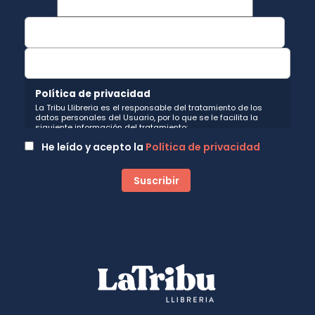
Política de privacidad
La Tribu Llibreria es el responsable del tratamiento de los
datos personales del Usuario, por lo que se le facilita la
siguiente información del tratamiento:
Fin del tratamiento: mantener una relación de envío de
He leído y acepto la
Política de privacidad
comunicaciones y noticias sobre nuestros servicios y
productos a los usuarios que decidan suscribirse a nuestro
boletín. Igualmente utilizaremos sus datos de contacto para
enviarle información sobre productos o servicios que puedan
ser de interés para el usuario y siempre relacionada con la
actividad principal de la web, pudiendo en cualquier
momento a oponerse a este tratamiento. En caso de no
querer recibirlas, mándenos un email a:
hola@latribullibreria.com
indicándonos en el asunto "No
Publi".
Legitimación: está basada en el consentimiento que se le
solicita a través de la correspondiente casilla de
aceptación.
Criterios de conservación de los datos: se conservarán
mientras exista un interés mutuo para mantener el fin del