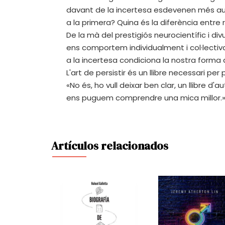
davant de la incertesa esdevenen més auto
a la primera? Quina és la diferència entre res
De la mà del prestigiós neurocientífic i 
ens comportem individualment i col·lecti
a la incertesa condiciona la nostra forma d
L'art de persistir és un llibre necessari 
«No és, ho vull deixar ben clar, un llibre d'
ens puguem comprendre una mica millor.»
Artículos relacionados