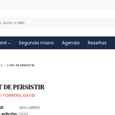
enil
Segunda mano
Agenda
Reseñas
ls
L'ART DE PERSISTIR
T DE PERSISTIR
I TORRENS, DAVID
al:
ARA LLIBRES
 edición:
2020