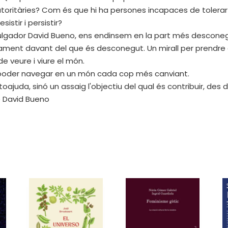
ritàries? Com és que hi ha persones incapaces de tolerar els
istir i persistir?
divulgador David Bueno, ens endinsem en la part més descon
vament davant del que és desconegut. Un mirall per prendr
e veure i viure el món.
per poder navegar en un món cada cop més canviant.
autoajuda, sinó un assaig l'objectiu del qual és contribuir, des d
 David Bueno