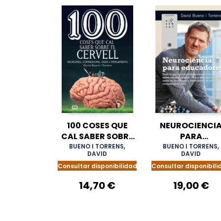
100 COSES QUE
NEUROCIENCI
CAL SABER SOBRE
PARA
EL CERVELL
EDUCADORES
BUENO I TORRENS,
BUENO I TORRENS,
DAVID
DAVID
Consultar disponibilidad
Consultar disponibili
14,70 €
19,00 €