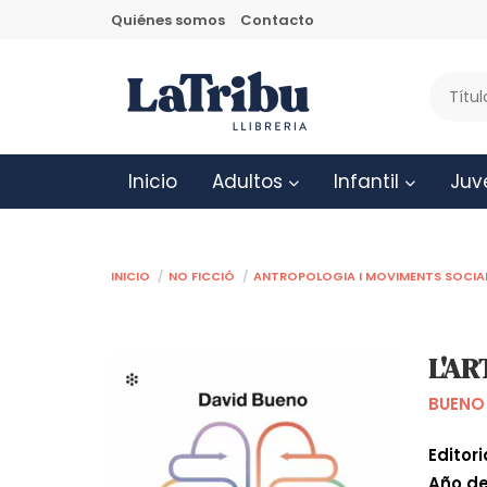
Quiénes somos
Contacto
Inicio
Adultos
Infantil
Juv
Inicio
No ficció
Antropologia i moviments socia
L'AR
BUENO 
Editori
Año de