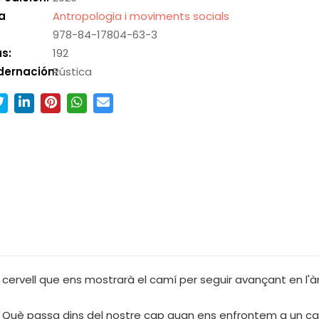
a
Antropologia i moviments socials
978-84-17804-63-3
s:
192
dernación:
Rústica
 cervell que ens mostrarà el camí per seguir avançant en l'àm
t. Què passa dins del nostre cap quan ens enfrontem a un ca