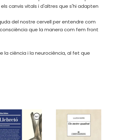
 canvis vitals i d'altres que s'hi adapten
eguda del nostre cervell per entendre com
e consciència que la manera com fem front
e la ciència i la neurociència, al fet que