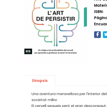
Materi
ISBN:
Página
Encua
Sinopsis
Una aventura meravellosa per l'interior del
societat millor.
El cervell segueix sent el gran desconegu