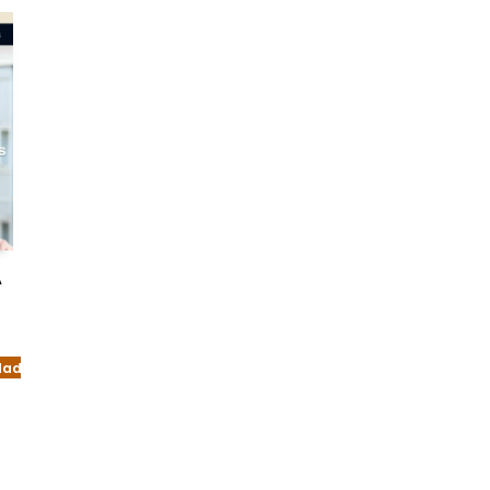
A
dad