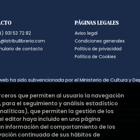
Legitimación: está basada en el co
correspondiente casilla de acepta
Criterios de conservación de los 
para mantener el fin del tratamien
ACTO
PÁGINAS LEGALES
suprimirán con medidas de segur
los datos.
) 931 53 72 82
Aviso legal
Destinatarios: no se cederán a nin
Derechos que asisten al Usuario:
@latribullibreria.com
Condiciones generales
a) Derecho a retirar el consentim
mulario de contacto
Política de privacidad
portabilidad de los datos persona
datos y a la limitación u oposición
Política de Cookies
b) Derecho a presentar una reclam
satisfacción en el ejercicio de s
protección de datos
https://www.
Puede ejercer estos derechos medi
web ha sido subvencionada por el Ministerio de Cultura y De
ambos con la fotocopia del DNI del
Responsable del tratamiento: La Tri
Dirección postal: C/Pons i Gallar
erceros que permiten al usuario la navegación
Dirección electrónica:
hola@latribu
 para el seguimiento y análisis estadístico
Si desea ampliar información sob
hacerlo en el siguiente enlace:
htt
alíticas), que permiten la gestión de los
 el editor haya incluido en una página
an información del comportamiento de los
rvación continuada de sus hábitos de