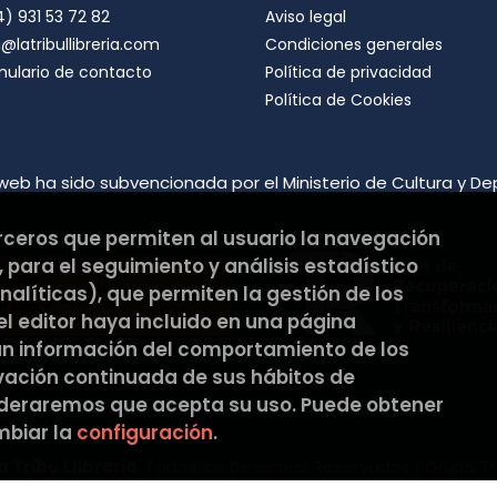
) 931 53 72 82
Aviso legal
Destinatarios: no se cederán a nin
Derechos que asisten al Usuario:
@latribullibreria.com
Condiciones generales
a) Derecho a retirar el consentim
mulario de contacto
Política de privacidad
portabilidad de los datos persona
datos y a la limitación u oposición
Política de Cookies
b) Derecho a presentar una reclam
satisfacción en el ejercicio de s
protección de datos
https://www.
Puede ejercer estos derechos medi
web ha sido subvencionada por el Ministerio de Cultura y De
ambos con la fotocopia del DNI del
Responsable del tratamiento: La Tri
Dirección postal: C/Pons i Gallar
erceros que permiten al usuario la navegación
Dirección electrónica:
hola@latribu
 para el seguimiento y análisis estadístico
Si desea ampliar información sob
hacerlo en el siguiente enlace:
htt
alíticas), que permiten la gestión de los
 el editor haya incluido en una página
an información del comportamiento de los
rvación continuada de sus hábitos de
ideraremos que acepta su uso. Puede obtener
biar la
configuración
.
a Tribu Llibreria
. Todos los Derechos Reservados |
Grupo T