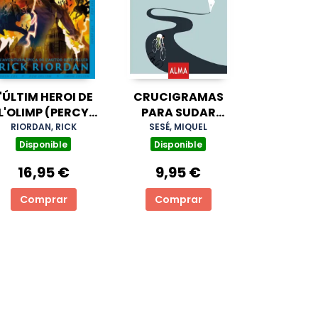
'ÚLTIM HEROI DE
CRUCIGRAMAS
L'OLIMP (PERCY
PARA SUDAR
JACKSON I ELS
TINTA
RIORDAN, RICK
SESÉ, MIQUEL
DÉUS DE L'OLIMP
Disponible
Disponible
5)
16,95 €
9,95 €
Comprar
Comprar