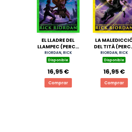
EL LLADRE DEL
LA MALEDICCI
LLAMPEC (PERCY
DEL TITÀ (PERC
JACKSON I ELS
JACKSON I ELS
RIORDAN, RICK
RIORDAN, RICK
DÉUS DE L'OLIMP 1)
DÉUS DE L'OLIM
Disponible
Disponible
3)
16,95 €
16,95 €
Comprar
Comprar