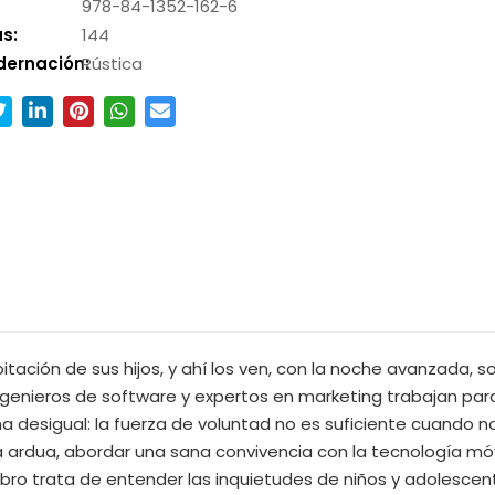
978-84-1352-162-6
s:
144
dernación:
Rústica
tación de sus hijos, y ahí los ven, con la noche avanzada, so
 ingenieros de software y expertos en marketing trabajan par
a desigual: la fuerza de voluntad no es suficiente cuando 
 ardua, abordar una sana convivencia con la tecnología móv
libro trata de entender las inquietudes de niños y adolescen