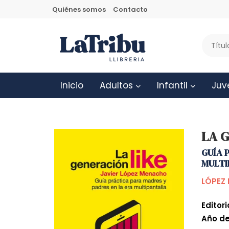
Quiénes somos
Contacto
Inicio
Adultos
Infantil
Juv
LA 
GUÍA 
MULT
LÓPEZ
Editori
Año de