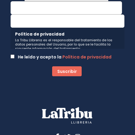
Política de privacidad
La Tribu Llibreria es el responsable del tratamiento de los
datos personales del Usuario, por lo que se le facilita la
siguiente información del tratamiento:
Fin del tratamiento: mantener una relación de envío de
He leído y acepto la
Política de privacidad
comunicaciones y noticias sobre nuestros servicios y
productos a los usuarios que decidan suscribirse a nuestro
boletín. Igualmente utilizaremos sus datos de contacto para
enviarle información sobre productos o servicios que puedan
ser de interés para el usuario y siempre relacionada con la
actividad principal de la web, pudiendo en cualquier
momento a oponerse a este tratamiento. En caso de no
querer recibirlas, mándenos un email a:
hola@latribullibreria.com
indicándonos en el asunto "No
Publi".
Legitimación: está basada en el consentimiento que se le
solicita a través de la correspondiente casilla de
aceptación.
Criterios de conservación de los datos: se conservarán
mientras exista un interés mutuo para mantener el fin del
tratamiento y cuando ya no sea necesario para tal fin, se